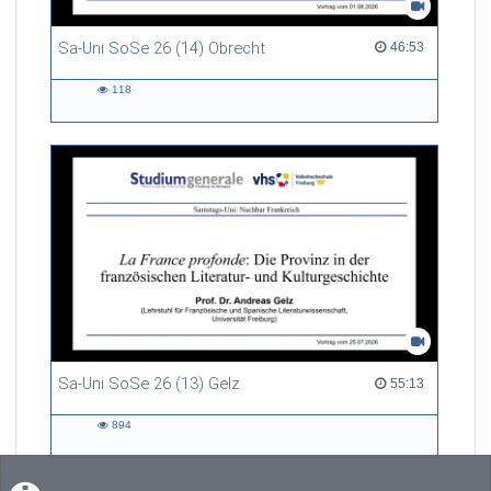
Sa-Uni SoSe 26 (14) Obrecht
46:53 duration
46:53
118
118
views
Sa-Uni SoSe 26 (13) Gelz
55:13 duration
55:13
894
894
views