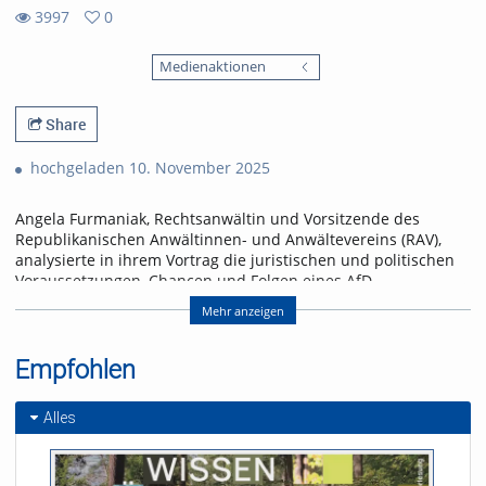
3997
0
0
3997
favorites
Medienaktionen
views
Share
hochgeladen 10. November 2025
Angela Furmaniak, Rechtsanwältin und Vorsitzende des
Republikanischen Anwältinnen- und Anwältevereins (RAV),
analysierte in ihrem Vortrag die juristischen und politischen
Voraussetzungen, Chancen und Folgen eines AfD-
Verbotsverfahrens.
Mehr anzeigen
Im Anschluss diskutierten die Freiburger
Bundestagsabgeordneten Chantal Kopf (Bündnis 90/Die
Empfohlen
Grünen) und Vinzenz Glaser (Die Linke) und die
Kommunalpolitiker*innen Viviane Sigg (SPD) und Katrin Kern
(CDU) über ein mögliches Parteiverbot. Organisiert wurde die
Alles
Veranstaltung vom Freiburger Appell und dem Arbeitskreis
kritischer Jurist_innen (akj).