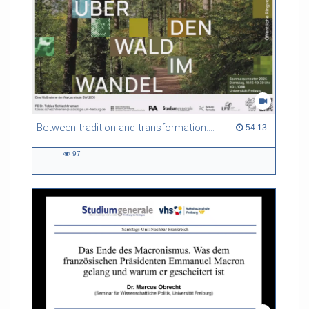
Referent/in:
Andreas Nagel
Between tradition and transformation: how owners, advisers and institutions co-create knowledge for resilient forests in Europe
54:13 duration
54:13
97
97
views