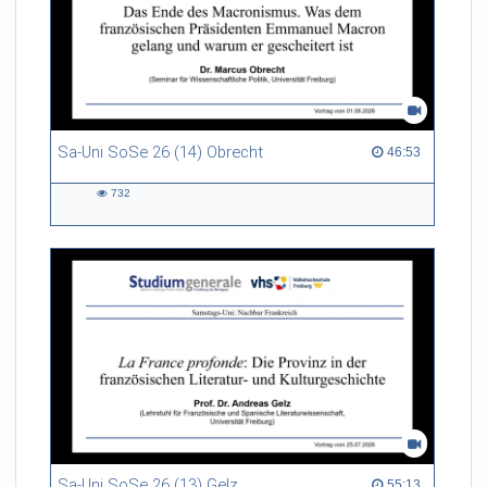
Sa-Uni SoSe 26 (14) Obrecht
46:53 duration
46:53
732
732
views
Sa-Uni SoSe 26 (13) Gelz
55:13 duration
55:13