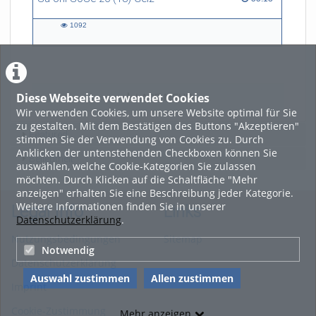
1092
1092
views
Diese Webseite verwendet Cookies
LADE MEHR
Wir verwenden Cookies, um unsere Website optimal für Sie
zu gestalten. Mit dem Bestätigen des Buttons "Akzeptieren"
Featured
stimmen Sie der Verwendung von Cookies zu. Durch
Anklicken der untenstehenden Checkboxen können Sie
Beliebtheit
auswählen, welche Cookie-Kategorien Sie zulassen
möchten. Durch Klicken auf die Schaltfläche "Mehr
anzeigen" erhalten Sie eine Beschreibung jeder Kategorie.
Weitere Informationen finden Sie in unserer
Legal Info
Links
Datenschutzerklärung
.
Nutzungsbedingungen
Sitemap
Notwendig
Datenschutzerklärung
Auswahl zustimmen
Allen zustimmen
Imprint
Cookie-Zustimmung
Mehr anzeigen