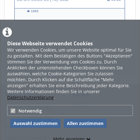
1063
1063
views
Diese Webseite verwendet Cookies
LADE MEHR
Wir verwenden Cookies, um unsere Website optimal für Sie
zu gestalten. Mit dem Bestätigen des Buttons "Akzeptieren"
Featured
stimmen Sie der Verwendung von Cookies zu. Durch
Anklicken der untenstehenden Checkboxen können Sie
Beliebtheit
auswählen, welche Cookie-Kategorien Sie zulassen
möchten. Durch Klicken auf die Schaltfläche "Mehr
anzeigen" erhalten Sie eine Beschreibung jeder Kategorie.
Weitere Informationen finden Sie in unserer
Legal Info
Links
Datenschutzerklärung
.
Nutzungsbedingungen
Sitemap
Notwendig
Datenschutzerklärung
Auswahl zustimmen
Allen zustimmen
Imprint
Cookie-Zustimmung
Mehr anzeigen