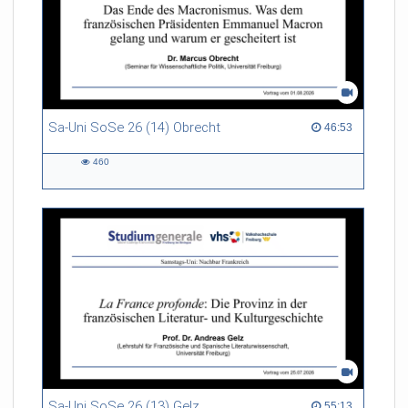
Sa-Uni SoSe 26 (14) Obrecht
46:53 duration
46:53
460
460
views
Sa-Uni SoSe 26 (13) Gelz
55:13 duration
55:13