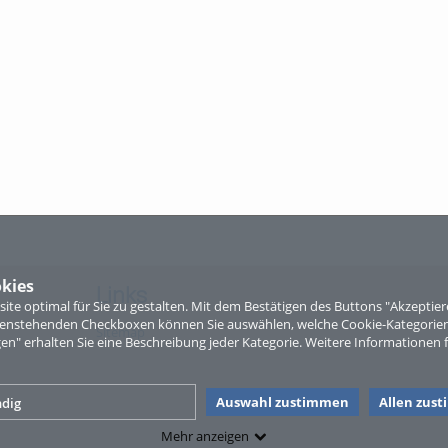
kies
Links
te optimal für Sie zu gestalten. Mit dem Bestätigen des Buttons "Akzepti
ntenstehenden Checkboxen können Sie auswählen, welche Cookie-Kategorien
Sitemap
gen" erhalten Sie eine Beschreibung jeder Kategorie. Weitere Informationen f
Auswahl zustimmen
Allen zus
dig
Mehr anzeigen