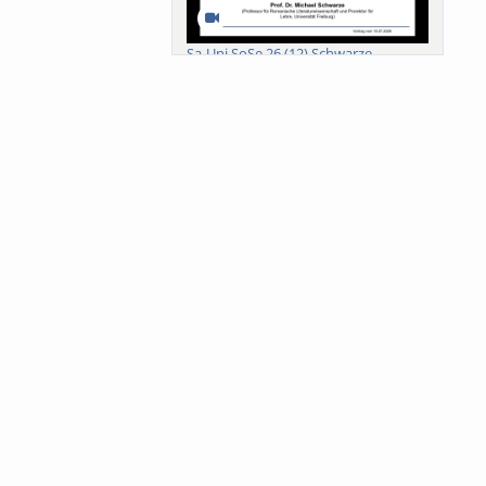
Sa-Uni SoSe 26 (12) Schwarze
Meanings of Forests: A Collaborative
Comparativ...
Als der Wald eine Zukunftsfrage
wurde. Wissen, ...