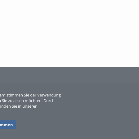
When Particle Physics Gets Hot: A
Journey Throu...
Sperber
eren" stimmen Sie der Verwendung
 Sie zulassen möchten. Durch
inden Sie in unserer
timmen