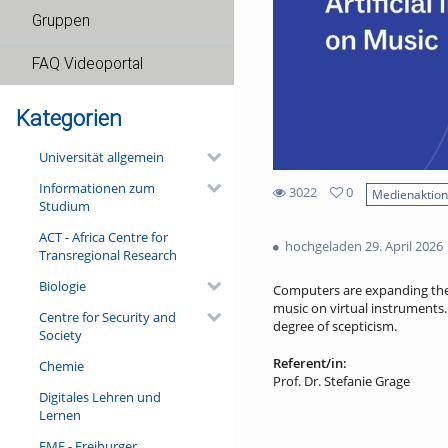
Gruppen
FAQ Videoportal
Kategorien
Universität allgemein
Informationen zum
3022
0
Medienaktio
Studium
0
3022
favorites
ACT - Africa Centre for
views
hochgeladen 29. April 2026
Transregional Research
Biologie
Computers are expanding the 
music on virtual instruments. 
Centre for Security and
degree of scepticism.
Society
Referent/in:
Chemie
Prof. Dr. Stefanie Grage
Digitales Lehren und
Lernen
FMF - Freiburger