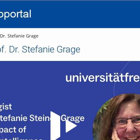
go
go
go
to
to
to
navigation
main
footer
content
 Dr. Stefanie Grage
f. Dr. Stefanie Grage
Video abspielen