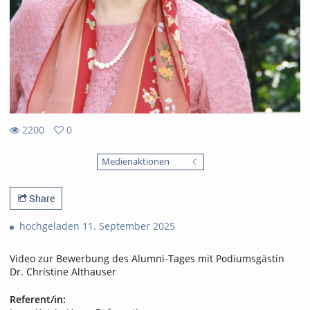
2200
0
0
2200
favorites
Medienaktionen
views
Share
hochgeladen 11. September 2025
Video zur Bewerbung des Alumni-Tages mit Podiumsgästin
Dr. Christine Althauser
Referent/in: