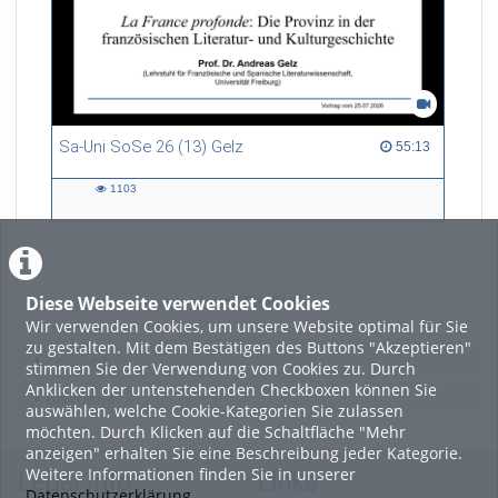
Sa-Uni SoSe 26 (13) Gelz
55:13 duration
55:13
1103
1103
views
Diese Webseite verwendet Cookies
LADE MEHR
Wir verwenden Cookies, um unsere Website optimal für Sie
zu gestalten. Mit dem Bestätigen des Buttons "Akzeptieren"
Featured
stimmen Sie der Verwendung von Cookies zu. Durch
Anklicken der untenstehenden Checkboxen können Sie
Beliebtheit
auswählen, welche Cookie-Kategorien Sie zulassen
möchten. Durch Klicken auf die Schaltfläche "Mehr
anzeigen" erhalten Sie eine Beschreibung jeder Kategorie.
Weitere Informationen finden Sie in unserer
Legal Info
Links
Datenschutzerklärung
.