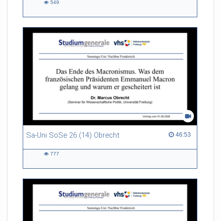
549
549
views
Sa-Uni SoSe 26 (14) Obrecht
46:53 duration
46:53
777
777
views