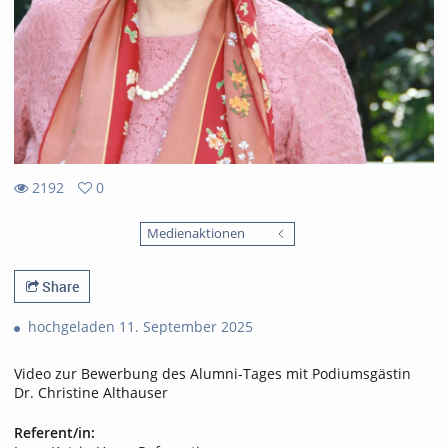
2192
0
0
2192
favorites
Medienaktionen
views
Share
hochgeladen 11. September 2025
Video zur Bewerbung des Alumni-Tages mit Podiumsgästin
Dr. Christine Althauser
Referent/in: