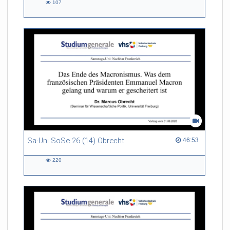
107
107
views
Sa-Uni SoSe 26 (14) Obrecht
46:53 duration
46:53
220
220
views