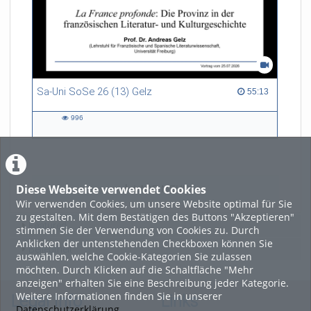
Sa-Uni SoSe 26 (13) Gelz
55:13 duration
55:13
996
996
views
Diese Webseite verwendet Cookies
LADE MEHR
Wir verwenden Cookies, um unsere Website optimal für Sie
zu gestalten. Mit dem Bestätigen des Buttons "Akzeptieren"
Featured
stimmen Sie der Verwendung von Cookies zu. Durch
Anklicken der untenstehenden Checkboxen können Sie
Beliebtheit
auswählen, welche Cookie-Kategorien Sie zulassen
möchten. Durch Klicken auf die Schaltfläche "Mehr
anzeigen" erhalten Sie eine Beschreibung jeder Kategorie.
Weitere Informationen finden Sie in unserer
Legal Info
Links
Datenschutzerklärung
.