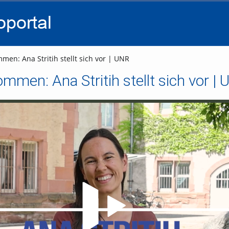
go
go
go
to
to
to
navigation
main
footer
content
men: Ana Stritih stellt sich vor | UNR
ommen: Ana Stritih stellt sich vor |
Video abspielen