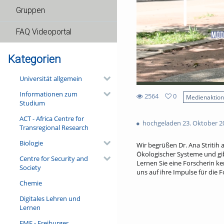
Gruppen
FAQ Videoportal
Kategorien
Universität allgemein
Informationen zum
2564
0
Medienaktio
Studium
0
2564
favorites
ACT - Africa Centre for
views
hochgeladen 23. Oktober 2
Transregional Research
Biologie
Wir begrüßen Dr. Ana Stritih a
Ökologischer Systeme und gibt
Centre for Security and
Lernen Sie eine Forscherin k
Society
uns auf ihre Impulse für die
Chemie
Digitales Lehren und
Lernen
FMF - Freiburger