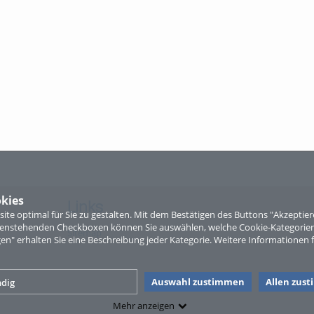
kies
Links
te optimal für Sie zu gestalten. Mit dem Bestätigen des Buttons "Akzepti
ntenstehenden Checkboxen können Sie auswählen, welche Cookie-Kategorien
Sitemap
gen" erhalten Sie eine Beschreibung jeder Kategorie. Weitere Informationen f
Auswahl zustimmen
Allen zus
dig
Mehr anzeigen