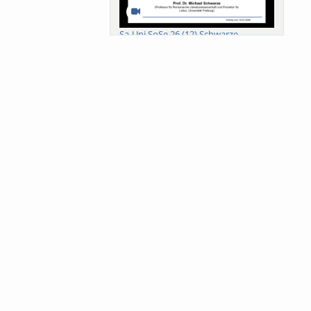
Sa-Uni SoSe 26 (12) Schwarze
Meanings of Forests: A Collaborative
Comparativ...
Als der Wald eine Zukunftsfrage
wurde. Wissen, ...