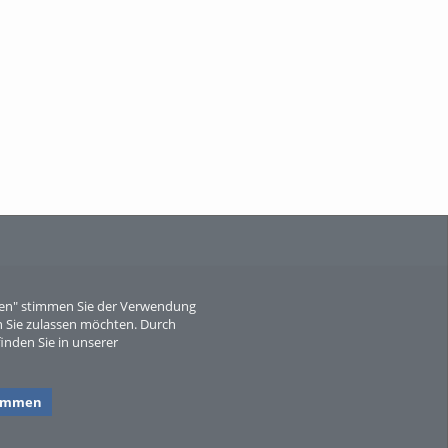
When Particle Physics Gets Hot: A
Journey Throu...
Sperber
eren" stimmen Sie der Verwendung
 Sie zulassen möchten. Durch
inden Sie in unserer
timmen