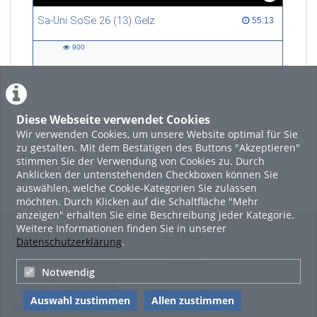
Sa-Uni SoSe 26 (13) Gelz
55:13 duration
55:13
900
900
views
Diese Webseite verwendet Cookies
LADE MEHR
Wir verwenden Cookies, um unsere Website optimal für Sie
zu gestalten. Mit dem Bestätigen des Buttons "Akzeptieren"
Featured
stimmen Sie der Verwendung von Cookies zu. Durch
Anklicken der untenstehenden Checkboxen können Sie
Beliebtheit
auswählen, welche Cookie-Kategorien Sie zulassen
möchten. Durch Klicken auf die Schaltfläche "Mehr
anzeigen" erhalten Sie eine Beschreibung jeder Kategorie.
Weitere Informationen finden Sie in unserer
Legal Info
Links
Datenschutzerklärung
.
Nutzungsbedingungen
Sitemap
Notwendig
Datenschutzerklärung
Auswahl zustimmen
Allen zustimmen
Imprint