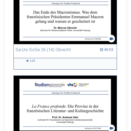
Sa-Uni SoSe 26 (14) Obrecht
46:53 duration
46:53
119
119
views