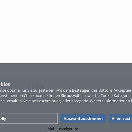
kies
Links
te optimal für Sie zu gestalten. Mit dem Bestätigen des Buttons "Akzepti
ntenstehenden Checkboxen können Sie auswählen, welche Cookie-Kategorien
Sitemap
gen" erhalten Sie eine Beschreibung jeder Kategorie. Weitere Informationen f
Auswahl zustimmen
Allen zus
dig
Mehr anzeigen