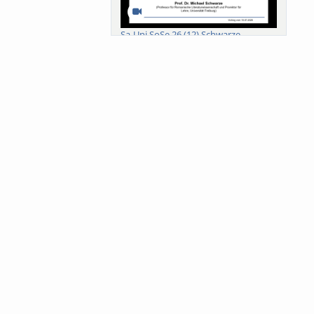
Sa-Uni SoSe 26 (12) Schwarze
Meanings of Forests: A Collaborative
Comparativ...
Als der Wald eine Zukunftsfrage
wurde. Wissen, ...