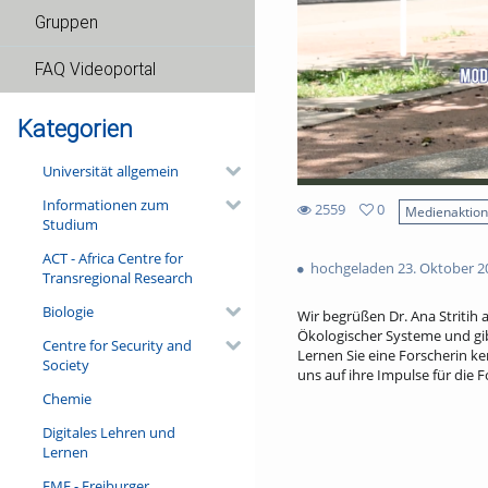
Gruppen
FAQ Videoportal
Kategorien
Universität allgemein
Informationen zum
2559
0
Medienaktio
Studium
0
2559
favorites
ACT - Africa Centre for
views
hochgeladen 23. Oktober 2
Transregional Research
Biologie
Wir begrüßen Dr. Ana Stritih a
Ökologischer Systeme und gibt
Centre for Security and
Lernen Sie eine Forscherin k
Society
uns auf ihre Impulse für die
Chemie
Digitales Lehren und
Lernen
FMF - Freiburger