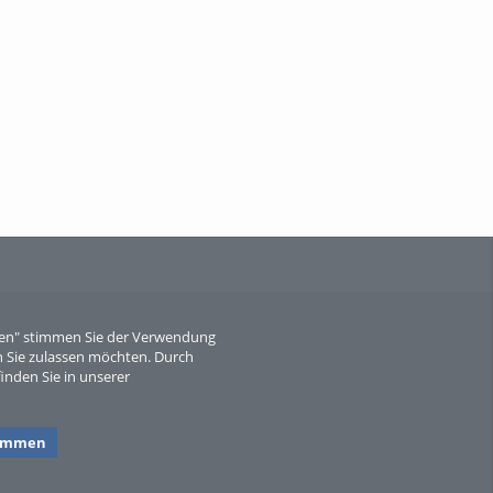
When Particle Physics Gets Hot: A
Journey Throu...
Sperber
eren" stimmen Sie der Verwendung
 Sie zulassen möchten. Durch
inden Sie in unserer
timmen