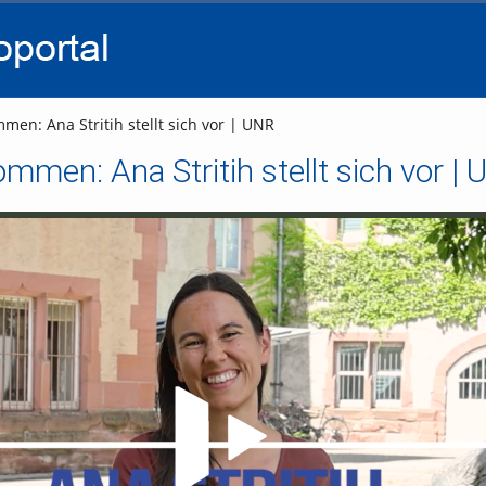
go
go
go
to
to
to
navigation
main
footer
content
men: Ana Stritih stellt sich vor | UNR
ommen: Ana Stritih stellt sich vor |
Video abspielen