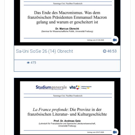
Sa-Uni SoSe 26 (14) Obrecht
46:53 duration
46:53
475
475
views