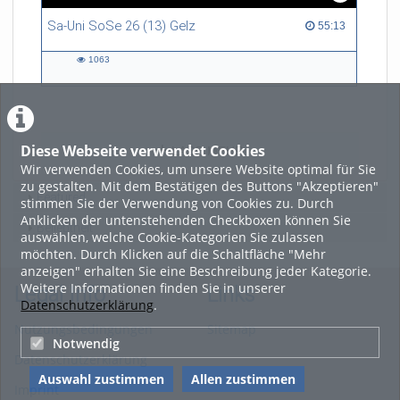
Sa-Uni SoSe 26 (13) Gelz
55:13 duration
55:13
1063
1063
views
Diese Webseite verwendet Cookies
LADE MEHR
Wir verwenden Cookies, um unsere Website optimal für Sie
zu gestalten. Mit dem Bestätigen des Buttons "Akzeptieren"
Featured
stimmen Sie der Verwendung von Cookies zu. Durch
Anklicken der untenstehenden Checkboxen können Sie
Beliebtheit
auswählen, welche Cookie-Kategorien Sie zulassen
möchten. Durch Klicken auf die Schaltfläche "Mehr
anzeigen" erhalten Sie eine Beschreibung jeder Kategorie.
Weitere Informationen finden Sie in unserer
Legal Info
Links
Datenschutzerklärung
.
Nutzungsbedingungen
Sitemap
Notwendig
Datenschutzerklärung
Auswahl zustimmen
Allen zustimmen
Imprint