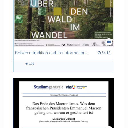
Between tradition and transformation: how owners, advisers and institutions co-create knowledge for resilient forests in Europe
54:13 duration
54:13
106
106
views