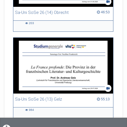
Sa-Uni SoSe 26 (14) Obrecht
46:53 duration
46:53
203
203
views
Sa-Uni SoSe 26 (13) Gelz
55:13 duration
55:13
984
984
views