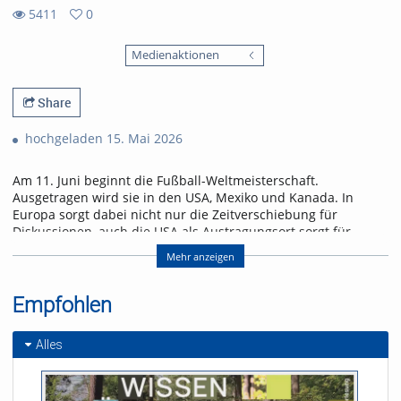
5411
0
0
5411
favorites
Medienaktionen
views
Share
hochgeladen 15. Mai 2026
Am 11. Juni beginnt die Fußball-Weltmeisterschaft.
Ausgetragen wird sie in den USA, Mexiko und Kanada. In
Europa sorgt dabei nicht nur die Zeitverschiebung für
Diskussionen, auch die USA als Austragungsort sorgt für
Gesprächsstoff. Wird dieses Riesen-Turnier ein
Mehr anzeigen
Sommermärchen oder ein Eigentor?
Die WM 2026 steht kurz vorm Anpfiff – wie groß ist die
Empfohlen
Fußballbegeisterung in Freiburg? uniCROSS hat sich
umgehört: Wer schaut, wer boykottiert – und wem ist das
Turnier komplett egal?
Alles