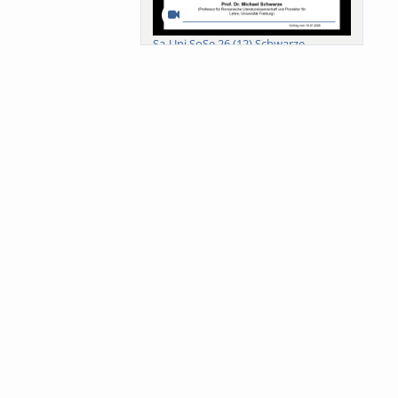
Sa-Uni SoSe 26 (12) Schwarze
Meanings of Forests: A Collaborative
Comparativ...
Als der Wald eine Zukunftsfrage
wurde. Wissen, ...