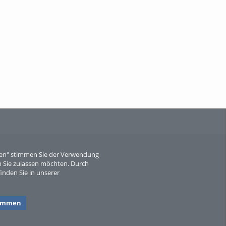
When Particle Physics Gets Hot: A
Journey Throu...
Sperber
eren" stimmen Sie der Verwendung
 Sie zulassen möchten. Durch
inden Sie in unserer
timmen