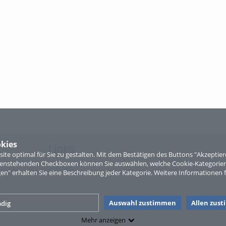
kies
Links
te optimal für Sie zu gestalten. Mit dem Bestätigen des Buttons "Akzepti
ntenstehenden Checkboxen können Sie auswählen, welche Cookie-Kategorien
Sitemap
gen" erhalten Sie eine Beschreibung jeder Kategorie. Weitere Informationen f
Auswahl zustimmen
Allen zus
dig
Mehr anzeigen