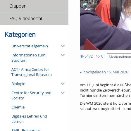
Gruppen
FAQ Videoportal
Kategorien
Universität allgemein
Informationen zum
5472
0
Medienaktio
Studium
0
5472
favorites
ACT - Africa Centre for
views
hochgeladen 15. Mai 2026
Transregional Research
Biologie
Am 11. Juni beginnt die Fußba
nicht nur die Zeitverschiebun
Centre for Security and
Turnier ein Sommermärchen o
Society
Die WM 2026 steht kurz vorm 
Chemie
schaut, wer boykottiert – und
Digitales Lehren und
Lernen
FMF - Freiburger