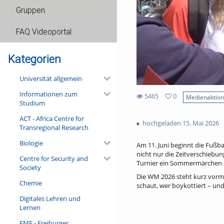
Gruppen
FAQ Videoportal
Kategorien
Universität allgemein
Informationen zum
5465
0
Medienaktio
Studium
0
5465
favorites
ACT - Africa Centre for
views
hochgeladen 15. Mai 2026
Transregional Research
Biologie
Am 11. Juni beginnt die Fußba
nicht nur die Zeitverschiebun
Centre for Security and
Turnier ein Sommermärchen o
Society
Die WM 2026 steht kurz vorm 
Chemie
schaut, wer boykottiert – und
Digitales Lehren und
Lernen
FMF - Freiburger