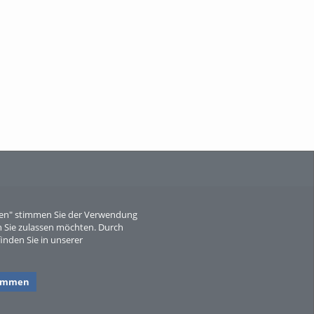
When Particle Physics Gets Hot: A
Journey Throu...
Sperber
eren" stimmen Sie der Verwendung
 Sie zulassen möchten. Durch
inden Sie in unserer
timmen