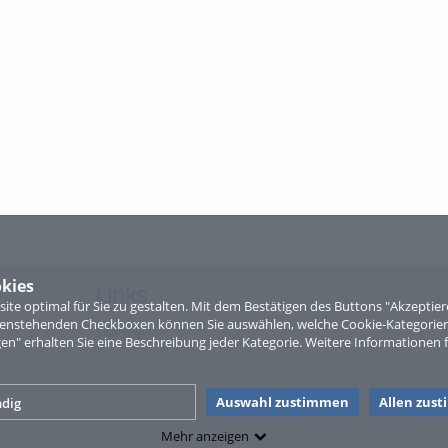
kies
Links
te optimal für Sie zu gestalten. Mit dem Bestätigen des Buttons "Akzepti
ntenstehenden Checkboxen können Sie auswählen, welche Cookie-Kategorien
Sitemap
gen" erhalten Sie eine Beschreibung jeder Kategorie. Weitere Informationen f
Auswahl zustimmen
Allen zus
dig
Mehr anzeigen