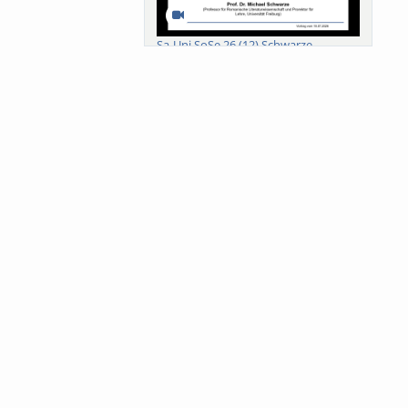
Sa-Uni SoSe 26 (12) Schwarze
Meanings of Forests: A Collaborative
Comparativ...
Als der Wald eine Zukunftsfrage
wurde. Wissen, ...