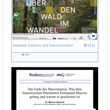
Between tradition and transformation: how owners, advisers and institutions co-create knowledge for resilient forests in Europe
54:13 duration
54:13
547
547
views