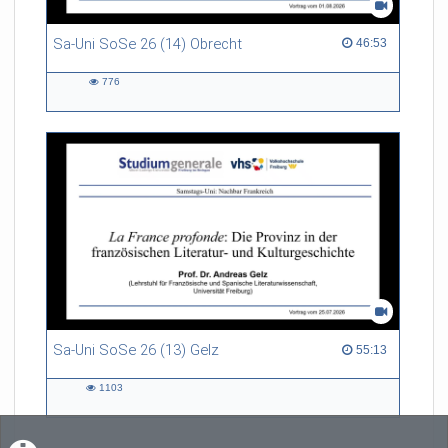
Sa-Uni SoSe 26 (14) Obrecht
46:53 duration
46:53
776
776
views
Sa-Uni SoSe 26 (13) Gelz
55:13 duration
55:13
1103
1103
views