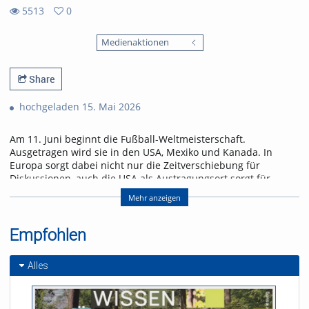
5513
0
0
5513
favorites
Medienaktionen
views
Share
hochgeladen 15. Mai 2026
Am 11. Juni beginnt die Fußball-Weltmeisterschaft.
Ausgetragen wird sie in den USA, Mexiko und Kanada. In
Europa sorgt dabei nicht nur die Zeitverschiebung für
Diskussionen, auch die USA als Austragungsort sorgt für
Gesprächsstoff. Wird dieses Riesen-Turnier ein
Mehr anzeigen
Sommermärchen oder ein Eigentor?
Die WM 2026 steht kurz vorm Anpfiff – wie groß ist die
Empfohlen
Fußballbegeisterung in Freiburg? uniCROSS hat sich
umgehört: Wer schaut, wer boykottiert – und wem ist das
Turnier komplett egal?
Alles