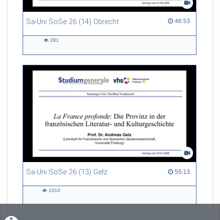
Sa-Uni SoSe 26 (14) Obrecht
46:53 duration
46:53
281
281
views
Sa-Uni SoSe 26 (13) Gelz
55:13 duration
55:13
1010
1010
views