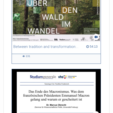
Between tradition and transformation: how owners, advisers and institutions co-create knowledge for resilient forests in Europe
54:13 duration
54:13
131
131
views