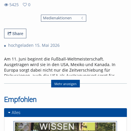
5425
0
0
5425
favorites
Medienaktionen
views
Share
hochgeladen 15. Mai 2026
Am 11. Juni beginnt die Fußball-Weltmeisterschaft.
Ausgetragen wird sie in den USA, Mexiko und Kanada. In
Europa sorgt dabei nicht nur die Zeitverschiebung für
Diskussionen, auch die USA als Austragungsort sorgt für
Gesprächsstoff. Wird dieses Riesen-Turnier ein
Mehr anzeigen
Sommermärchen oder ein Eigentor?
Die WM 2026 steht kurz vorm Anpfiff – wie groß ist die
Empfohlen
Fußballbegeisterung in Freiburg? uniCROSS hat sich
umgehört: Wer schaut, wer boykottiert – und wem ist das
Turnier komplett egal?
Alles