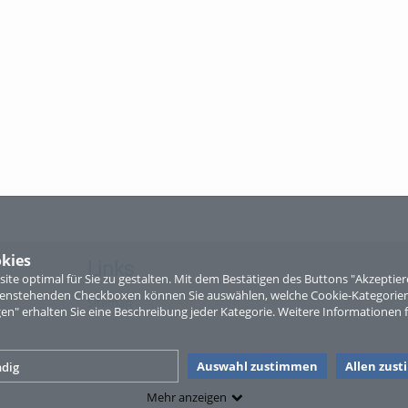
kies
Links
te optimal für Sie zu gestalten. Mit dem Bestätigen des Buttons "Akzepti
ntenstehenden Checkboxen können Sie auswählen, welche Cookie-Kategorien
Sitemap
gen" erhalten Sie eine Beschreibung jeder Kategorie. Weitere Informationen f
Auswahl zustimmen
Allen zus
dig
Mehr anzeigen