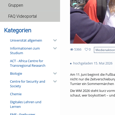
Gruppen
FAQ Videoportal
Kategorien
Universität allgemein
Informationen zum
5366
0
Medienaktio
Studium
0
5366
favorites
ACT - Africa Centre for
views
hochgeladen 15. Mai 2026
Transregional Research
Biologie
Am 11. Juni beginnt die Fußba
nicht nur die Zeitverschiebun
Centre for Security and
Turnier ein Sommermärchen o
Society
Die WM 2026 steht kurz vorm 
Chemie
schaut, wer boykottiert – und
Digitales Lehren und
Lernen
FMF - Freiburger