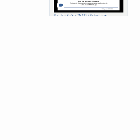
Sa-Uni SoSe 26 (12) Schwarze
Meanings of Forests: A Collaborative
Comparativ...
Als der Wald eine Zukunftsfrage
wurde. Wissen, ...