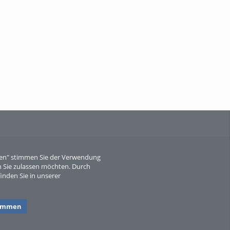
When Particle Physics Gets Hot: A
Journey Throu...
Sperber
eren" stimmen Sie der Verwendung
 Sie zulassen möchten. Durch
inden Sie in unserer
timmen