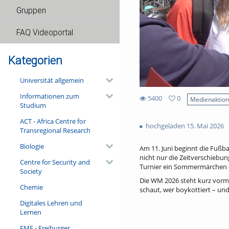
Gruppen
FAQ Videoportal
Kategorien
Universität allgemein
Informationen zum
5400
0
Medienaktio
Studium
0
5400
favorites
ACT - Africa Centre for
views
hochgeladen 15. Mai 2026
Transregional Research
Biologie
Am 11. Juni beginnt die Fußba
nicht nur die Zeitverschiebun
Centre for Security and
Turnier ein Sommermärchen o
Society
Die WM 2026 steht kurz vorm 
Chemie
schaut, wer boykottiert – und
Digitales Lehren und
Lernen
FMF - Freiburger