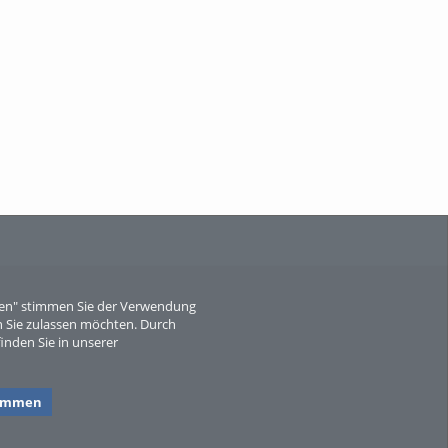
When Particle Physics Gets Hot: A
Journey Throu...
Sperber
eren" stimmen Sie der Verwendung
 Sie zulassen möchten. Durch
inden Sie in unserer
timmen