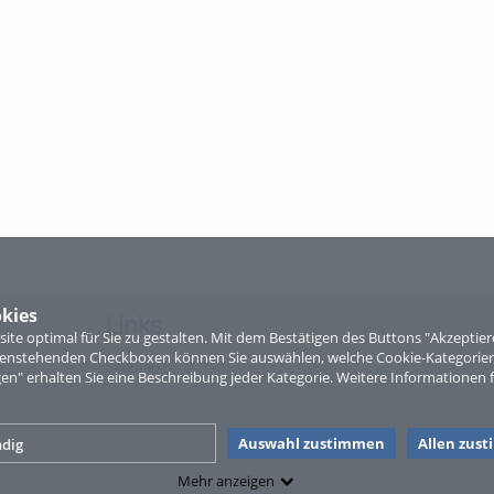
kies
Links
te optimal für Sie zu gestalten. Mit dem Bestätigen des Buttons "Akzepti
ntenstehenden Checkboxen können Sie auswählen, welche Cookie-Kategorien
Sitemap
gen" erhalten Sie eine Beschreibung jeder Kategorie. Weitere Informationen f
Auswahl zustimmen
Allen zus
dig
Mehr anzeigen