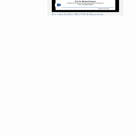
Sa-Uni SoSe 26 (12) Schwarze
Meanings of Forests: A Collaborative
Comparativ...
Als der Wald eine Zukunftsfrage
wurde. Wissen, ...