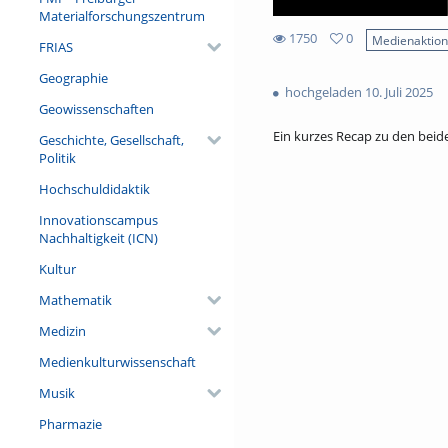
Materialforschungszentrum
1750
0
Medienaktio
FRIAS
0
1750
favorites
Geographie
views
hochgeladen 10. Juli 2025
Geowissenschaften
Ein kurzes Recap zu den beid
Geschichte, Gesellschaft,
Politik
Hochschuldidaktik
Innovationscampus
Nachhaltigkeit (ICN)
Kultur
Mathematik
Medizin
Medienkulturwissenschaft
Musik
Pharmazie