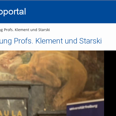
go
go
go
to
to
to
navigation
main
footer
content
ng Profs. Klement und Starski
sung Profs. Klement und Starski