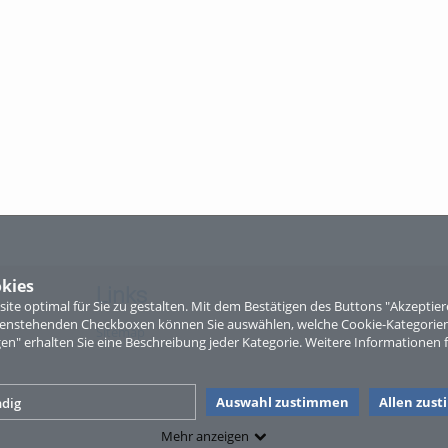
kies
Links
te optimal für Sie zu gestalten. Mit dem Bestätigen des Buttons "Akzepti
ntenstehenden Checkboxen können Sie auswählen, welche Cookie-Kategorien
Sitemap
gen" erhalten Sie eine Beschreibung jeder Kategorie. Weitere Informationen f
Auswahl zustimmen
Allen zus
dig
Mehr anzeigen