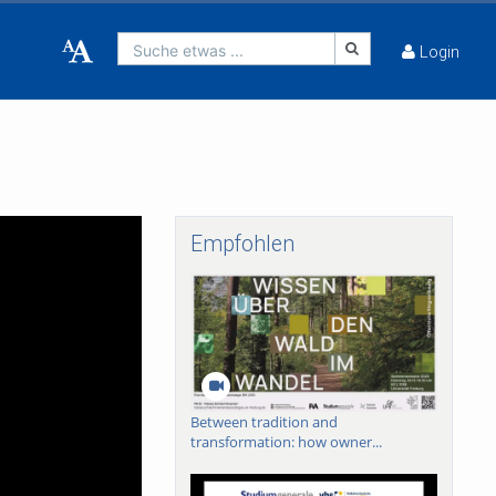
Suche etwas ...
Login
Empfohlen
Between tradition and
transformation: how owner...