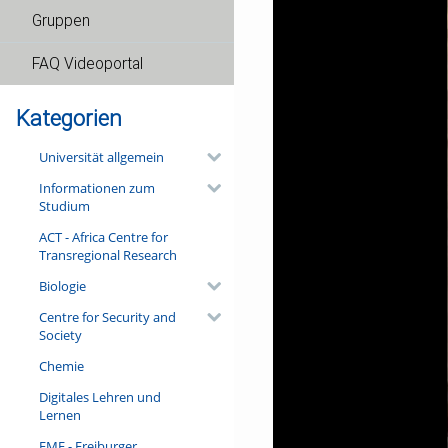
Gruppen
FAQ Videoportal
Kategorien
Universität allgemein
Informationen zum
Studium
ACT - Africa Centre for
Transregional Research
Biologie
Centre for Security and
Society
Chemie
Digitales Lehren und
Lernen
FMF - Freiburger