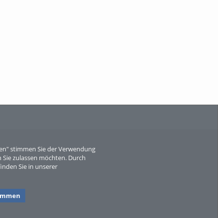
When Particle Physics Gets Hot: A
Journey Throu...
Sperber
eren" stimmen Sie der Verwendung
 Sie zulassen möchten. Durch
inden Sie in unserer
timmen