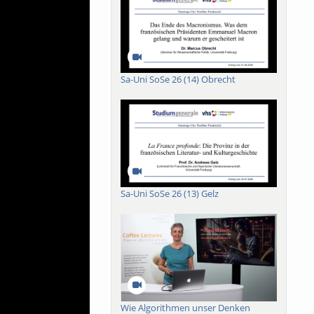
Sa-Uni SoSe 26 (14) Obrecht
Sa-Uni SoSe 26 (13) Gelz
Wie Algorithmen unser Denken