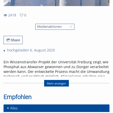
2418
0
0
2418
favorites
Medienaktionen
views
Share
hochgeladen 6. August 2025
Ein Wissenstransfer-Projekt der Universität Freiburg zeigt, wie
Phosphat aus Abwasser gewonnen und zu Dünger verarbeitet
werden kann. Der entwickelte Prozess macht die Umwandlung
technisch und praktisch möglich. Kläranlagen erhalten eine
Lösung, um der gesetzlichen Rückgewinnungspflicht ab 2029
Mehr anzeigen
frühzeitig nachzukommen.
Referent/in:
Empfohlen
Prof. Dr. Philipp Kurz
Dr. Peter Hajek
Alles
Michael Hacker