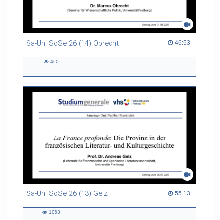
Sa-Uni SoSe 26 (14) Obrecht
46:53 duration
46:53
460
460
views
Sa-Uni SoSe 26 (13) Gelz
55:13 duration
55:13
1063
1063