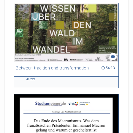
Between tradition and transformation: how owners, advisers and institutions co-create knowledge for resilient forests in Europe
54:13 duration
54:13
221
221
views