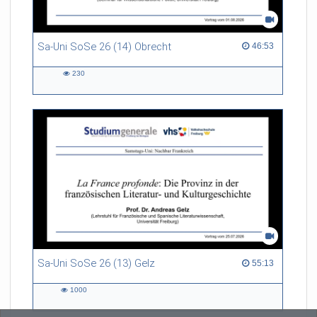
Sa-Uni SoSe 26 (14) Obrecht
46:53 duration
46:53
230
230
views
Sa-Uni SoSe 26 (13) Gelz
55:13 duration
55:13
1000
1000
views