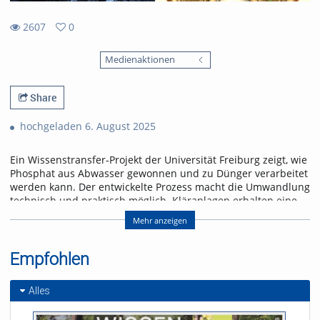
2607
0
0
2607
favorites
Medienaktionen
views
Share
hochgeladen 6. August 2025
Ein Wissenstransfer-Projekt der Universität Freiburg zeigt, wie
Phosphat aus Abwasser gewonnen und zu Dünger verarbeitet
werden kann. Der entwickelte Prozess macht die Umwandlung
technisch und praktisch möglich. Kläranlagen erhalten eine
Lösung, um der gesetzlichen Rückgewinnungspflicht ab 2029
Mehr anzeigen
frühzeitig nachzukommen.
Referent/in:
Empfohlen
Prof. Dr. Philipp Kurz
Dr. Peter Hajek
Alles
Michael Hacker