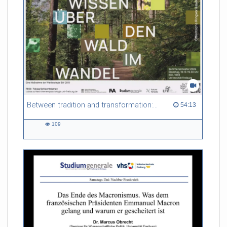
Between tradition and transformation: how owners, advisers and institutions co-create knowledge for resilient forests in Europe
54:13 duration
54:13
109
109
views