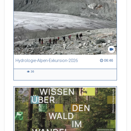
Hydrologie-Alpen-Exkursion-2026
06:46 duration
06:46
36
36
views