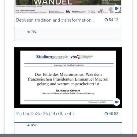
Between tradition and transformation: how owners, advisers and institutions co-create knowledge for resilient forests in Europe
54:13 duration
54:13
792
792
views
Sa-Uni SoSe 26 (14) Obrecht
46:53 duration
46:53
957
957
views