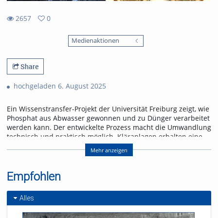
2657
0
0
2657
favorites
Medienaktionen
views
Share
hochgeladen 6. August 2025
Ein Wissenstransfer-Projekt der Universität Freiburg zeigt, wie
Phosphat aus Abwasser gewonnen und zu Dünger verarbeitet
werden kann. Der entwickelte Prozess macht die Umwandlung
technisch und praktisch möglich. Kläranlagen erhalten eine
Lösung, um der gesetzlichen Rückgewinnungspflicht ab 2029
Mehr anzeigen
frühzeitig nachzukommen.
Referent/in:
Empfohlen
Prof. Dr. Philipp Kurz
Dr. Peter Hajek
Alles
Michael Hacker