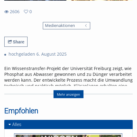
2606
0
0
2606
favorites
Medienaktionen
views
Share
hochgeladen 6. August 2025
Ein Wissenstransfer-Projekt der Universität Freiburg zeigt, wie
Phosphat aus Abwasser gewonnen und zu Dünger verarbeitet
werden kann. Der entwickelte Prozess macht die Umwandlung
technisch und praktisch möglich. Kläranlagen erhalten eine
Lösung, um der gesetzlichen Rückgewinnungspflicht ab 2029
Mehr anzeigen
frühzeitig nachzukommen.
Referent/in:
Empfohlen
Prof. Dr. Philipp Kurz
Dr. Peter Hajek
Alles
Michael Hacker