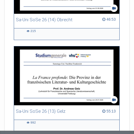
Sa-Uni SoSe 26 (14) Obrecht
46:53 duration
46:53
215
215
views
Sa-Uni SoSe 26 (13) Gelz
55:13 duration
55:13
992
992
views