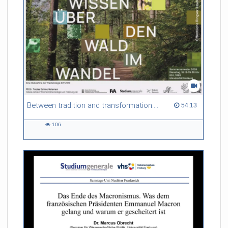
Between tradition and transformation: how owners, advisers and institutions co-create knowledge for resilient forests in Europe
54:13 duration
54:13
106
106
views