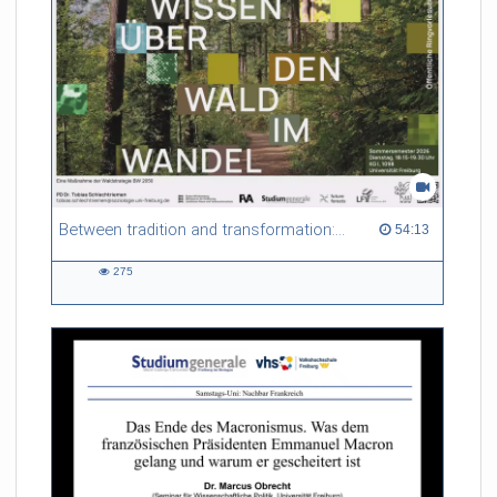
Between tradition and transformation: how owners, advisers and institutions co-create knowledge for resilient forests in Europe
54:13 duration
54:13
275
275
views