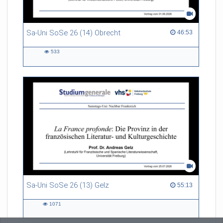
Sa-Uni SoSe 26 (14) Obrecht
46:53 duration
46:53
533
533
views
Sa-Uni SoSe 26 (13) Gelz
55:13 duration
55:13
1071
1071
views