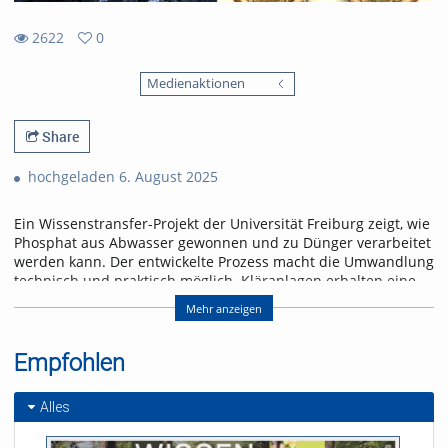
2622
0
0
2622
favorites
Medienaktionen
views
Share
hochgeladen 6. August 2025
Ein Wissenstransfer-Projekt der Universität Freiburg zeigt, wie
Phosphat aus Abwasser gewonnen und zu Dünger verarbeitet
werden kann. Der entwickelte Prozess macht die Umwandlung
technisch und praktisch möglich. Kläranlagen erhalten eine
Lösung, um der gesetzlichen Rückgewinnungspflicht ab 2029
Mehr anzeigen
frühzeitig nachzukommen.
Referent/in:
Empfohlen
Prof. Dr. Philipp Kurz
Dr. Peter Hajek
Alles
Michael Hacker