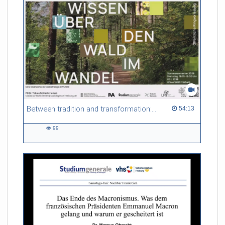
Between tradition and transformation: how owners, advisers and institutions co-create knowledge for resilient forests in Europe
54:13 duration
54:13
99
99
views