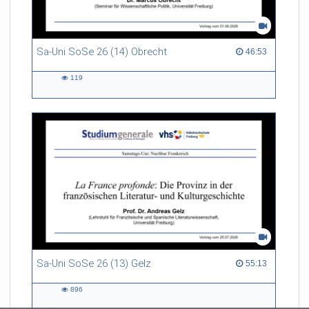
Sa-Uni SoSe 26 (14) Obrecht
46:53 duration
46:53
119
119
views
Sa-Uni SoSe 26 (13) Gelz
55:13 duration
55:13
896
896
views