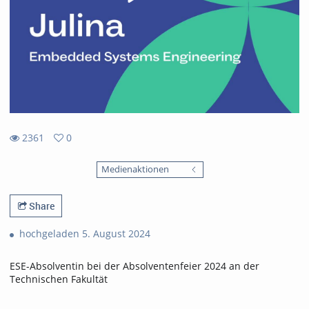
2361
0
0
2361
favorites
Medienaktionen
views
Share
hochgeladen 5. August 2024
ESE-Absolventin bei der Absolventenfeier 2024 an der
Technischen Fakultät