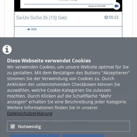
Sa-Uni SoSe 26 (13) Gelz
55:13 duration
55:13
968
968
views
Diese Webseite verwendet Cookies
LADE MEHR
Wir verwenden Cookies, um unsere Website optimal für Sie
zu gestalten. Mit dem Bestätigen des Buttons "Akzeptieren"
Featured
stimmen Sie der Verwendung von Cookies zu. Durch
Anklicken der untenstehenden Checkboxen können Sie
Beliebtheit
auswählen, welche Cookie-Kategorien Sie zulassen
möchten. Durch Klicken auf die Schaltfläche "Mehr
anzeigen" erhalten Sie eine Beschreibung jeder Kategorie.
Weitere Informationen finden Sie in unserer
Legal Info
Links
Datenschutzerklärung
.
Nutzungsbedingungen
Sitemap
Notwendig
Datenschutzerklärung