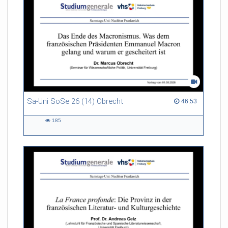
Sa-Uni SoSe 26 (14) Obrecht
46:53 duration
46:53
185
185
views