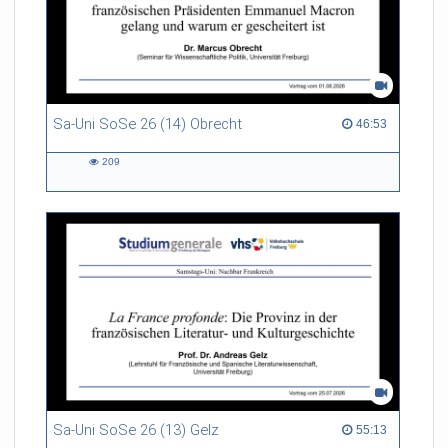
Sa-Uni SoSe 26 (14) Obrecht
46:53 duration
46:53
209
209
views
Sa-Uni SoSe 26 (13) Gelz
55:13 duration
55:13