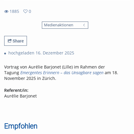
1885
0
0
1885
favorites
Medienaktionen
views
Share
hochgeladen 16. Dezember 2025
Vortrag von Aurélie Barjonet (Lille) im Rahmen der
Tagung
Emergentes Erinnern – das Unsagbare sagen
am 18.
November 2025 in Zürich.
Referent/in:
Aurélie Barjonet
Empfohlen