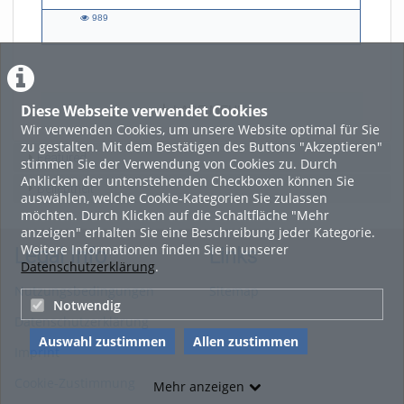
989
989
views
Diese Webseite verwendet Cookies
LADE MEHR
Wir verwenden Cookies, um unsere Website optimal für Sie
zu gestalten. Mit dem Bestätigen des Buttons "Akzeptieren"
Featured
stimmen Sie der Verwendung von Cookies zu. Durch
Anklicken der untenstehenden Checkboxen können Sie
Beliebtheit
auswählen, welche Cookie-Kategorien Sie zulassen
möchten. Durch Klicken auf die Schaltfläche "Mehr
anzeigen" erhalten Sie eine Beschreibung jeder Kategorie.
Weitere Informationen finden Sie in unserer
Legal Info
Links
Datenschutzerklärung
.
Nutzungsbedingungen
Sitemap
Notwendig
Datenschutzerklärung
Auswahl zustimmen
Allen zustimmen
Imprint
Cookie-Zustimmung
Mehr anzeigen