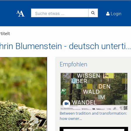
Suche etwas ...
Login
itelt
Baumpathologie an der Universität Freiburg - Kathrin Blumenstein - deutsch untertit
Empfohlen
Between tradition and transformation:
how owner...