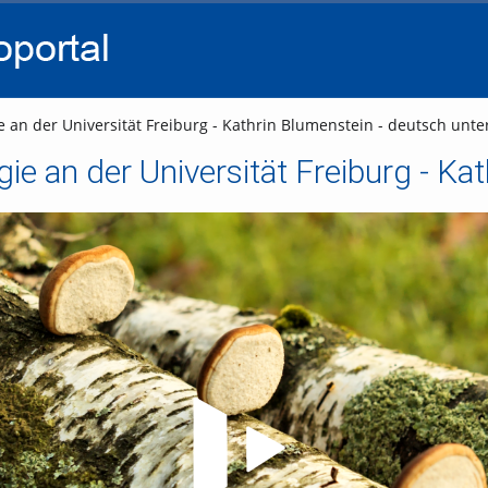
go
go
go
to
to
to
navigation
main
footer
content
an der Universität Freiburg - Kathrin Blumenstein - deutsch untert
Video abspielen