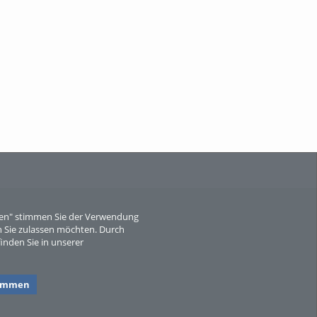
Wissen, ...
When Particle Physics Gets Hot: A
Journey Throu...
eren" stimmen Sie der Verwendung
 Sie zulassen möchten. Durch
inden Sie in unserer
Sperber
timmen