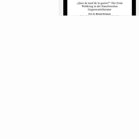
Sa-Uni SoSe 26 (12) Schwarze
Meanings of Forests: A Collaborative
Comparativ...
Als der Wald eine Zukunftsfrage wurde.