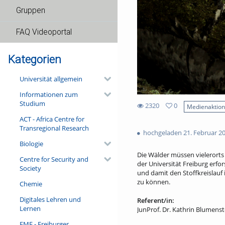
Gruppen
FAQ Videoportal
Kategorien
Universität allgemein
Informationen zum
Studium
2320
0
Medienaktio
0
ACT - Africa Centre for
2320
favorites
Transregional Research
views
hochgeladen 21. Februar 2
Biologie
Die Wälder müssen vieleror
Centre for Security and
der Universität Freiburg erf
Society
und damit den Stoffkreislauf
zu können.
Chemie
Digitales Lehren und
Referent/in:
Lernen
JunProf. Dr. Kathrin Blumenst
FMF - Freiburger