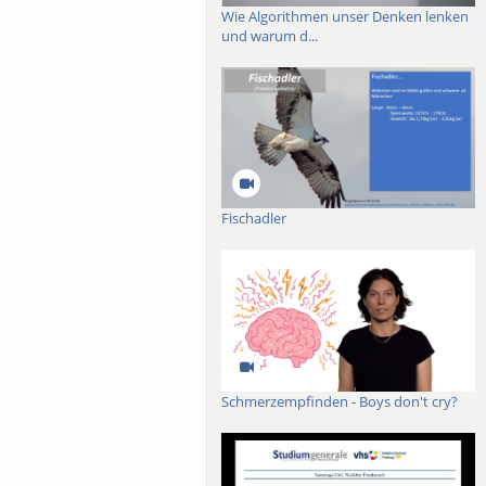
Wie Algorithmen unser Denken lenken
und warum d...
Fischadler
Schmerzempfinden - Boys don't cry?