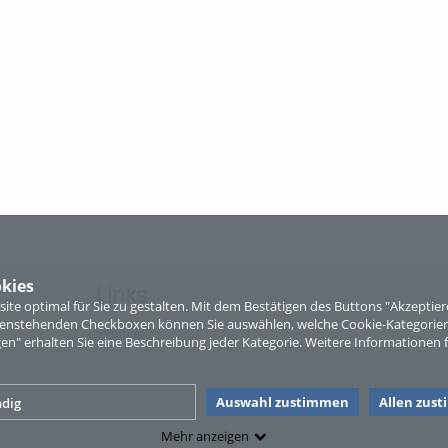
kies
Links
te optimal für Sie zu gestalten. Mit dem Bestätigen des Buttons "Akzepti
ntenstehenden Checkboxen können Sie auswählen, welche Cookie-Kategorien
Sitemap
gen" erhalten Sie eine Beschreibung jeder Kategorie. Weitere Informationen f
Auswahl zustimmen
Allen zus
dig
Mehr anzeigen