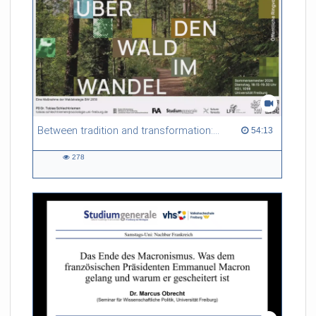
Between tradition and transformation: how owners, advisers and institutions co-create knowledge for resilient forests in Europe
54:13 duration
54:13
278
278
views