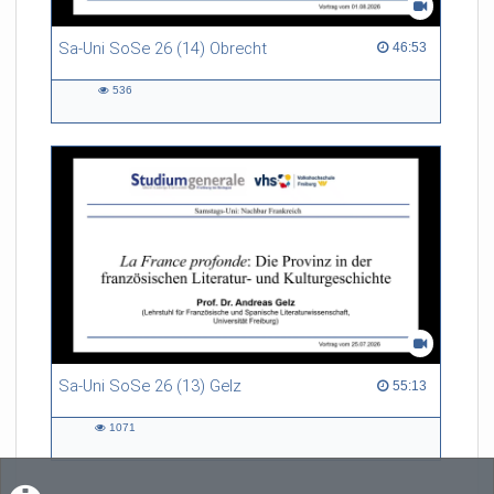
Sa-Uni SoSe 26 (14) Obrecht
46:53 duration
46:53
536
536
views
Sa-Uni SoSe 26 (13) Gelz
55:13 duration
55:13
1071
1071
views