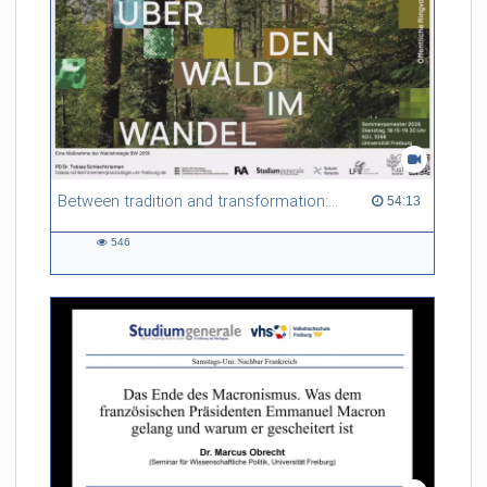
Between tradition and transformation: how owners, advisers and institutions co-create knowledge for resilient forests in Europe
54:13 duration
54:13
546
546
views