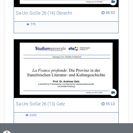
Sa-Uni SoSe 26 (14) Obrecht
46:53 duration
46:53
775
775
views
Sa-Uni SoSe 26 (13) Gelz
55:13 duration
55:13
1103
1103
views