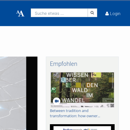
Suche etwas ...
Login
Empfohlen
Between tradition and
transformation: how owner...