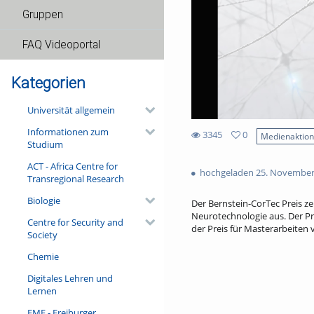
Gruppen
FAQ Videoportal
Kategorien
Universität allgemein
Informationen zum
3345
0
Medienaktio
Studium
0
3345
favorites
ACT - Africa Centre for
views
hochgeladen 25. November
Transregional Research
Biologie
Der Bernstein-CorTec Preis z
Neurotechnologie aus. Der Pre
Centre for Security and
der Preis für Masterarbeiten v
Society
Chemie
Digitales Lehren und
Lernen
FMF - Freiburger