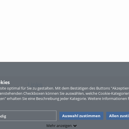
kies
Links
te optimal für Sie zu gestalten. Mit dem Bestätigen des Buttons "Akzepti
ntenstehenden Checkboxen können Sie auswählen, welche Cookie-Kategorien
Sitemap
gen" erhalten Sie eine Beschreibung jeder Kategorie. Weitere Informationen f
Auswahl zustimmen
Allen zus
dig
Mehr anzeigen