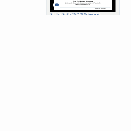
Sa-Uni SoSe 26 (12) Schwarze
Meanings of Forests: A Collaborative
Comparativ...
Als der Wald eine Zukunftsfrage
wurde. Wissen, ...