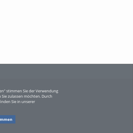
When Particle Physics Gets Hot: A
Journey Throu...
Sperber
eren" stimmen Sie der Verwendung
 Sie zulassen möchten. Durch
inden Sie in unserer
timmen