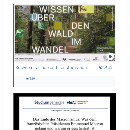
Between tradition and transformation: how owners, advisers and institutions co-create knowledge for resilient forests in Europe
54:13 duration
54:13
126
126
views