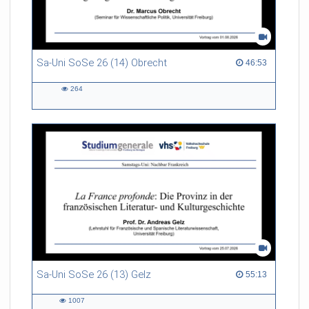
Sa-Uni SoSe 26 (14) Obrecht
46:53 duration
46:53
264
264
views
Sa-Uni SoSe 26 (13) Gelz
55:13 duration
55:13
1007
1007