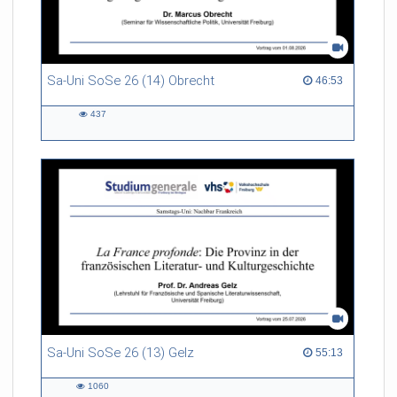
Sa-Uni SoSe 26 (14) Obrecht
46:53 duration
46:53
437
437
views
Sa-Uni SoSe 26 (13) Gelz
55:13 duration
55:13
1060
1060