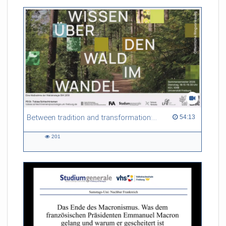
Between tradition and transformation: how owners, advisers and institutions co-create knowledge for resilient forests in Europe
54:13 duration
54:13
201
201
views