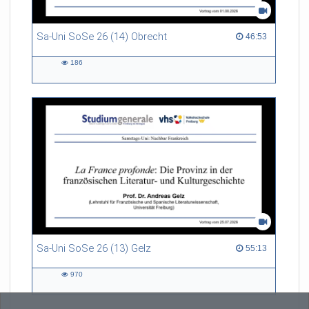
Sa-Uni SoSe 26 (14) Obrecht
46:53 duration
46:53
186
186
views
Sa-Uni SoSe 26 (13) Gelz
55:13 duration
55:13
970
970
views