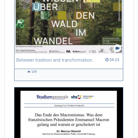
Between tradition and transformation: how owners, advisers and institutions co-create knowledge for resilient forests in Europe
54:13 duration
54:13
105
105
views