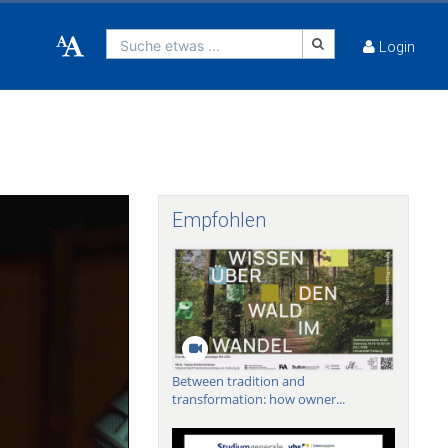
Suche etwas ...
Login
Empfohlen
Between tradition and
transformation: how owner...