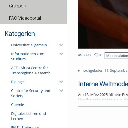
Gruppen
FAQ Videoportal
Kategorien
Universität allgemein
Informationen zum
3398
0
Medienaktio
Studium
0
3398
favorites
ACT - Africa Centre for
views
hochgeladen 11. Septembe
Transregional Research
Biologie
Interne Weltmodel
Centre for Security and
Am 13. März 2025 öffnete BrA
Society
Neugierige tauchten ein in d
Chemie
sich das mit KI sichtbar mach
Die Besucher:innen betraten 
Digitales Lehren und
Im „Vernetzten Denken“ umhül
Lernen
ein Ort, der zum Austausch u
FMF - Freiburger