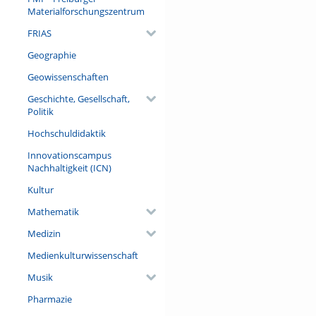
Blautöne, virtuelle Realitäte
Materialforschungszentrum
Referent/in:
FRIAS
Alle Namen in alphabetischer
Geographie
Konzept & Organisation
Geowissenschaften
Ilka Diester
Natalia Ilin
Geschichte, Gesellschaft,
Politik
Zoe Jäckel
Hochschuldidaktik
Sabrina Livanec
Innovationscampus
Bettina Schug
Nachhaltigkeit (ICN)
Kultur
Musik
Mathematik
Malte Breuhaus (Sax)
Medizin
Christian Kube (Keys)
Paul-Aaton Wolf (Drums)
Medienkulturwissenschaft
Musik
Food
Pharmazie
Daudi (Simba Wraps)