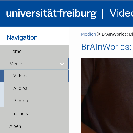
Medien
BrAInWorlds: Di
Navigation
BrAInWorlds: 
Home
Medien
Videos
Audios
Photos
Channels
Alben