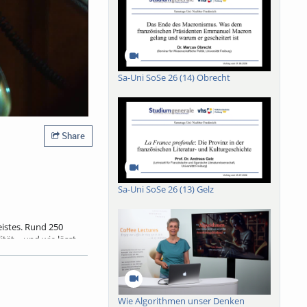
Sa-Uni SoSe 26 (14) Obrecht
Share
Sa-Uni SoSe 26 (13) Gelz
eistes. Rund 250
tät – und wie lässt
aktionen die Gäste –
Wahrnehmung“: Kühle
Wie Algorithmen unser Denken