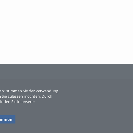
When Particle Physics Gets Hot: A
Journey Throu...
Sperber
eren" stimmen Sie der Verwendung
 Sie zulassen möchten. Durch
inden Sie in unserer
timmen