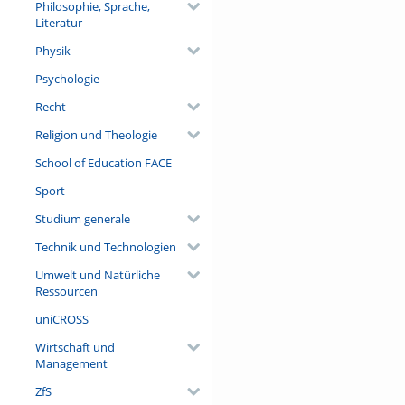
Philosophie, Sprache,
Literatur
Video
Physik
Sebastian Lucht
Psychologie
Recht
Team
Religion und Theologie
Ahmed Adzemovic
School of Education FACE
Cemal Akmese
Sport
Julian Ammer
Studium generale
Alina Anselmann
Technik und Technologien
Danesh Ashouri
Emilija Bostogaite
Umwelt und Natürliche
Ressourcen
Andreas Bucherer
uniCROSS
Charlotte Coudert
Wirtschaft und
Matthias Dümpelmann
Management
Lisa Graf
ZfS
Jessica Günzle