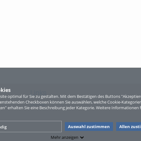
kies
Links
te optimal für Sie zu gestalten. Mit dem Bestätigen des Buttons "Akzepti
ntenstehenden Checkboxen können Sie auswählen, welche Cookie-Kategorien
Sitemap
gen" erhalten Sie eine Beschreibung jeder Kategorie. Weitere Informationen f
Auswahl zustimmen
Allen zus
dig
Mehr anzeigen