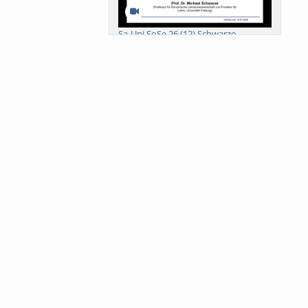
Sa-Uni SoSe 26 (12) Schwarze
Meanings of Forests: A Collaborative
Comparativ...
Als der Wald eine Zukunftsfrage
wurde. Wissen, ...