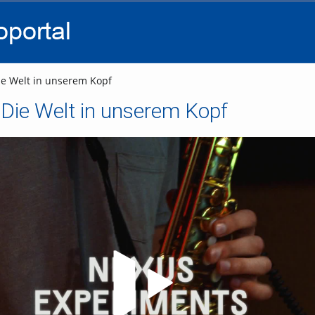
go
go
go
to
to
to
navigation
main
footer
content
e Welt in unserem Kopf
Die Welt in unserem Kopf
Video abspielen