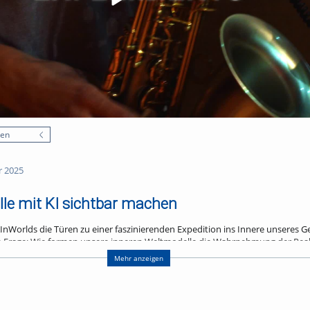
nen
r 2025
le mit KI sichtbar machen
InWorlds die Türen zu einer faszinierenden Expedition ins Innere unseres G
ie Frage: Wie formen unsere inneren Weltmodelle die Wahrnehmung der Reali
en?
Mehr anzeigen
zwei immersive Erlebnisräume, die unterschiedlicher kaum sein konnten:
lten warme Gelb- und Grüntöne, lebendige Pflanzen und spielerische Inter
nd zur Gemeinschaft einlud. Im Kontrast dazu stand der Raum „Isolierte 