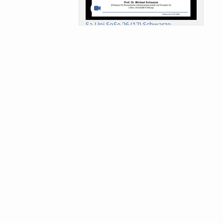
Sa-Uni SoSe 26 (12) Schwarze
Meanings of Forests: A Collaborative
Comparativ...
Als der Wald eine Zukunftsfrage
wurde. Wissen, ...