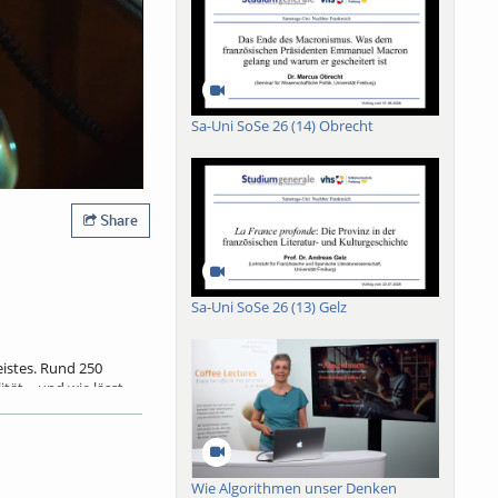
Sa-Uni SoSe 26 (14) Obrecht
Share
Sa-Uni SoSe 26 (13) Gelz
eistes. Rund 250
tät – und wie lässt
aktionen die Gäste –
Wahrnehmung“: Kühle
Wie Algorithmen unser Denken