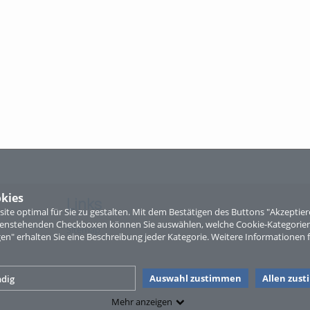
kies
Links
te optimal für Sie zu gestalten. Mit dem Bestätigen des Buttons "Akzepti
ntenstehenden Checkboxen können Sie auswählen, welche Cookie-Kategorien
Sitemap
gen" erhalten Sie eine Beschreibung jeder Kategorie. Weitere Informationen f
Auswahl zustimmen
Allen zus
dig
Mehr anzeigen