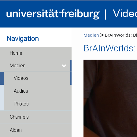
Medien
BrAInWorlds: Di
Navigation
BrAInWorlds: 
Home
Medien
Videos
Audios
Photos
Channels
Alben