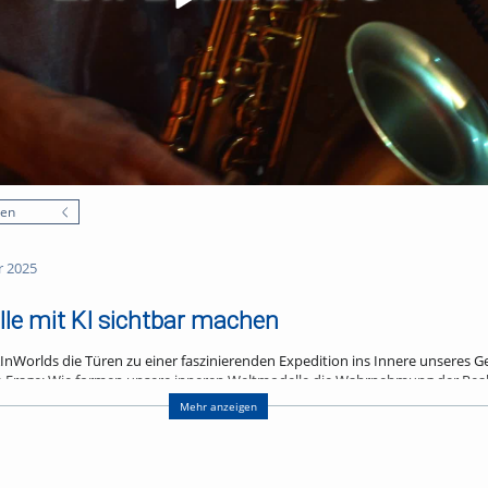
nen
r 2025
le mit KI sichtbar machen
InWorlds die Türen zu einer faszinierenden Expedition ins Innere unseres G
ie Frage: Wie formen unsere inneren Weltmodelle die Wahrnehmung der Reali
en?
Mehr anzeigen
zwei immersive Erlebnisräume, die unterschiedlicher kaum sein konnten:
lten warme Gelb- und Grüntöne, lebendige Pflanzen und spielerische Inter
nd zur Gemeinschaft einlud. Im Kontrast dazu stand der Raum „Isolierte 