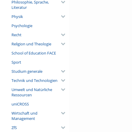
Philosophie, Sprache,
Literatur
Video
Physik
Sebastian Lucht
Psychologie
Recht
Team
Religion und Theologie
Ahmed Adzemovic
School of Education FACE
Cemal Akmese
Sport
Julian Ammer
Studium generale
Alina Anselmann
Technik und Technologien
Danesh Ashouri
Emilija Bostogaite
Umwelt und Natürliche
Ressourcen
Andreas Bucherer
uniCROSS
Charlotte Coudert
Wirtschaft und
Matthias Dümpelmann
Management
Lisa Graf
ZfS
Jessica Günzle