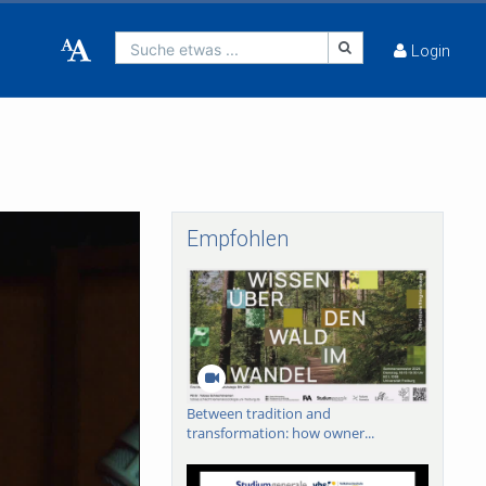
Suche etwas ...
Login
Empfohlen
Between tradition and
transformation: how owner...