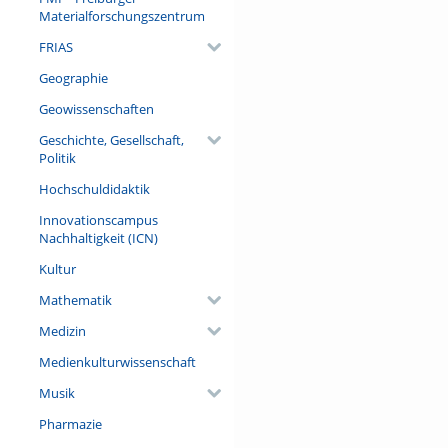
Blautöne, virtuelle Realitäte
Materialforschungszentrum
Referent/in:
FRIAS
Alle Namen in alphabetischer
Geographie
Konzept & Organisation
Geowissenschaften
Ilka Diester
Natalia Ilin
Geschichte, Gesellschaft,
Politik
Zoe Jäckel
Hochschuldidaktik
Sabrina Livanec
Innovationscampus
Bettina Schug
Nachhaltigkeit (ICN)
Kultur
Musik
Mathematik
Malte Breuhaus (Sax)
Medizin
Christian Kube (Keys)
Paul-Aaton Wolf (Drums)
Medienkulturwissenschaft
Musik
Food
Pharmazie
Daudi (Simba Wraps)