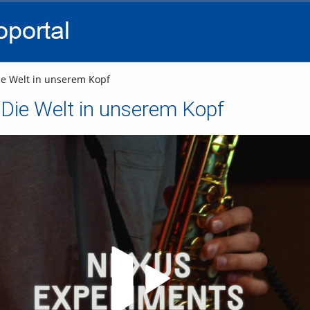
go
go
go
to
to
to
navigation
main
footer
content
e Welt in unserem Kopf
Die Welt in unserem Kopf
Video abspielen