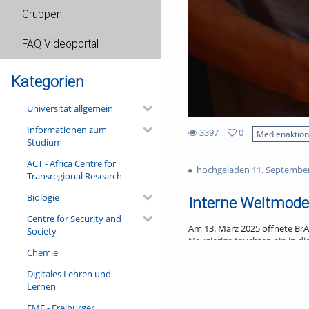
Gruppen
FAQ Videoportal
Kategorien
Universität allgemein
Informationen zum
3397
0
Medienaktio
Studium
0
3397
favorites
ACT - Africa Centre for
views
hochgeladen 11. Septembe
Transregional Research
Biologie
Interne Weltmodel
Centre for Security and
Am 13. März 2025 öffnete BrA
Society
Neugierige tauchten ein in d
Chemie
sich das mit KI sichtbar mach
Die Besucher:innen betraten 
Digitales Lehren und
Im „Vernetzten Denken“ umhül
Lernen
ein Ort, der zum Austausch u
FMF - Freiburger