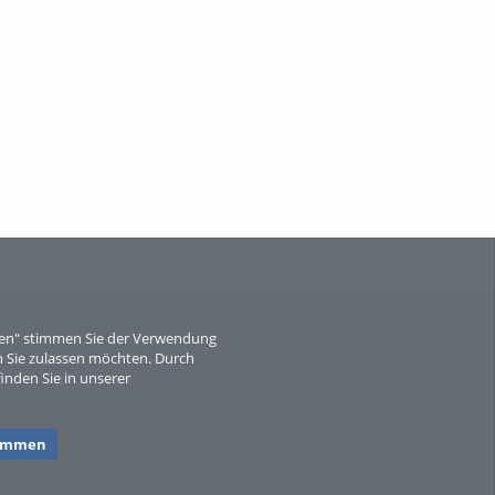
When Particle Physics Gets Hot: A
Journey Throu...
Sperber
eren" stimmen Sie der Verwendung
 Sie zulassen möchten. Durch
inden Sie in unserer
timmen