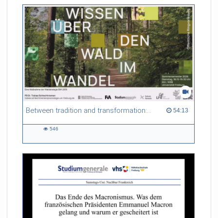
Between tradition and transformation: how owners, advisers and institutions co-create knowledge for resilient forests in Europe
54:13 duration
54:13
546
546
views