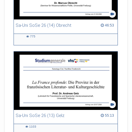
Sa-Uni SoSe 26 (14) Obrecht
46:53 duration
46:53
775
775
views
Sa-Uni SoSe 26 (13) Gelz
55:13 duration
55:13
1103
1103