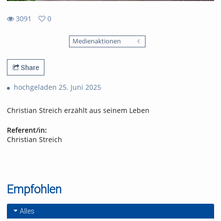
3091
0
0
3091
favorites
Medienaktionen
views
Share
hochgeladen 25. Juni 2025
Christian Streich erzählt aus seinem Leben
Referent/in:
Christian Streich
Empfohlen
Alles