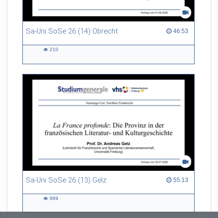
Sa-Uni SoSe 26 (14) Obrecht
46:53 duration
46:53
210
210
views
Sa-Uni SoSe 26 (13) Gelz
55:13 duration
55:13
989
989
views