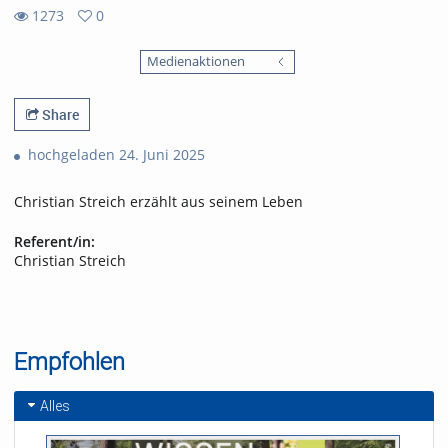
1273
0
0
1273
favorites
Medienaktionen
views
Share
hochgeladen 24. Juni 2025
Christian Streich erzählt aus seinem Leben
Referent/in:
Christian Streich
Empfohlen
Alles