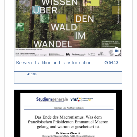
Between tradition and transformation: how owners, advisers and institutions co-create knowledge for resilient forests in Europe
54:13 duration
54:13
106
106
views