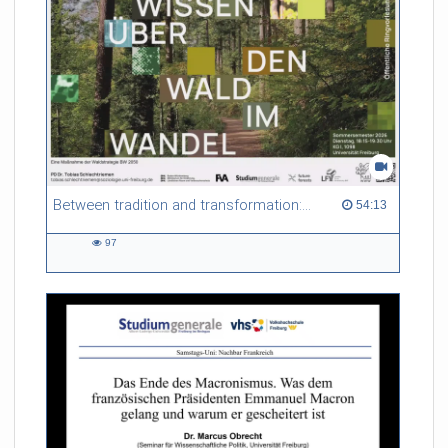
Between tradition and transformation: how owners, advisers and institutions co-create knowledge for resilient forests in Europe
54:13 duration
54:13
97
97
views