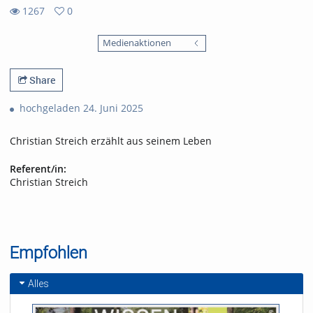
1267
0
0
1267
favorites
Medienaktionen
views
Share
hochgeladen 24. Juni 2025
Christian Streich erzählt aus seinem Leben
Referent/in:
Christian Streich
Empfohlen
Alles