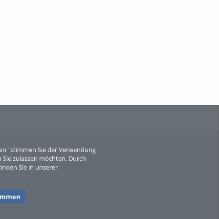
When Particle Physics Gets Hot: A
Journey Throu...
Sperber
eren" stimmen Sie der Verwendung
 Sie zulassen möchten. Durch
inden Sie in unserer
timmen