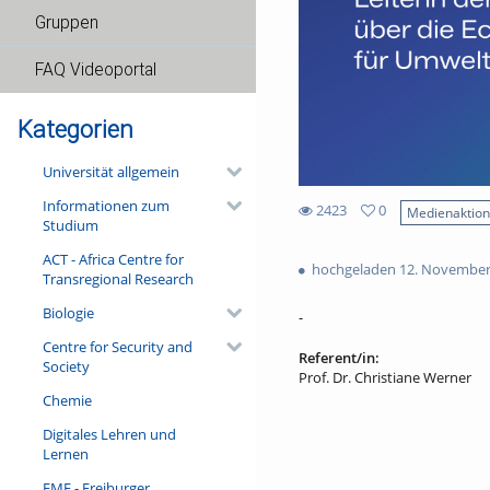
Gruppen
FAQ Videoportal
Kategorien
Universität allgemein
Informationen zum
2423
0
Medienaktio
Studium
0
2423
favorites
ACT - Africa Centre for
views
hochgeladen 12. November
Transregional Research
Biologie
-
Centre for Security and
Referent/in:
Society
Prof. Dr. Christiane Werner
Chemie
Digitales Lehren und
Lernen
FMF - Freiburger