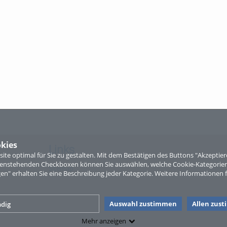
kies
Links
te optimal für Sie zu gestalten. Mit dem Bestätigen des Buttons "Akzepti
ntenstehenden Checkboxen können Sie auswählen, welche Cookie-Kategorien
Sitemap
gen" erhalten Sie eine Beschreibung jeder Kategorie. Weitere Informationen f
Auswahl zustimmen
Allen zus
dig
Mehr anzeigen