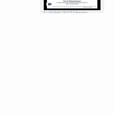
Sa-Uni SoSe 26 (12) Schwarze
Meanings of Forests: A Collaborative
Comparativ...
Als der Wald eine Zukunftsfrage
wurde. Wissen, ...