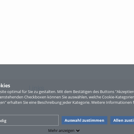
kies
Links
te optimal für Sie zu gestalten. Mit dem Bestätigen des Buttons "Akzepti
ntenstehenden Checkboxen können Sie auswählen, welche Cookie-Kategorien
Sitemap
gen" erhalten Sie eine Beschreibung jeder Kategorie. Weitere Informationen f
Auswahl zustimmen
Allen zus
dig
Mehr anzeigen