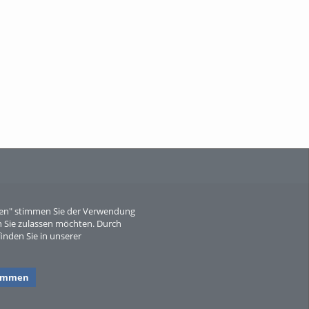
When Particle Physics Gets Hot: A
Journey Throu...
Sperber
eren" stimmen Sie der Verwendung
 Sie zulassen möchten. Durch
inden Sie in unserer
timmen