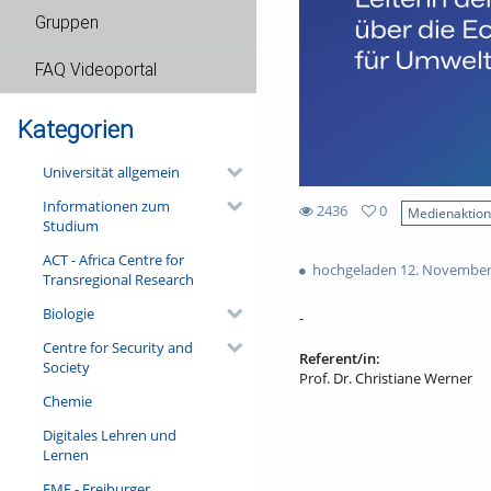
Gruppen
FAQ Videoportal
Kategorien
Universität allgemein
Informationen zum
2436
0
Medienaktio
Studium
0
2436
favorites
ACT - Africa Centre for
views
hochgeladen 12. November
Transregional Research
Biologie
-
Centre for Security and
Referent/in:
Society
Prof. Dr. Christiane Werner
Chemie
Digitales Lehren und
Lernen
FMF - Freiburger