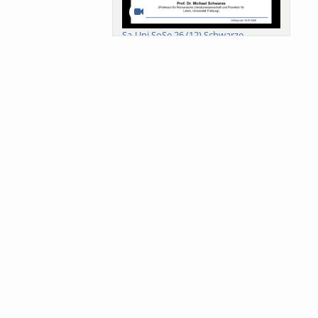
Sa-Uni SoSe 26 (12) Schwarze
Meanings of Forests: A Collaborative
Comparativ...
Als der Wald eine Zukunftsfrage
wurde. Wissen, ...