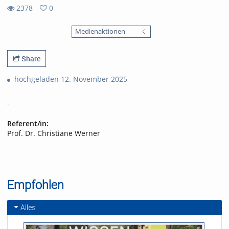
2378
0
0
2378
favorites
Medienaktionen
views
Share
hochgeladen 12. November 2025
-
Referent/in:
Prof. Dr. Christiane Werner
Empfohlen
Alles