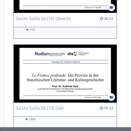
Sa-Uni SoSe 26 (14) Obrecht
46:53 duration
46:53
723
723
views
Sa-Uni SoSe 26 (13) Gelz
55:13 duration
55:13
1091
1091
views