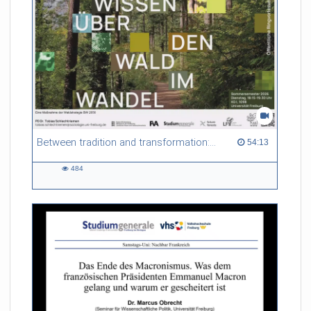
Between tradition and transformation: how owners, advisers and institutions co-create knowledge for resilient forests in Europe
54:13 duration
54:13
484
484
views