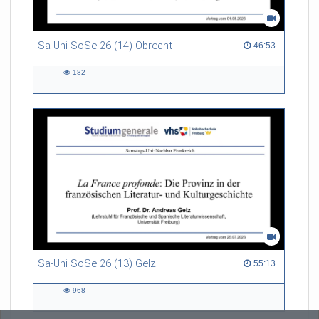
Sa-Uni SoSe 26 (14) Obrecht
46:53 duration
46:53
182
182
views
Sa-Uni SoSe 26 (13) Gelz
55:13 duration
55:13
968
968
views