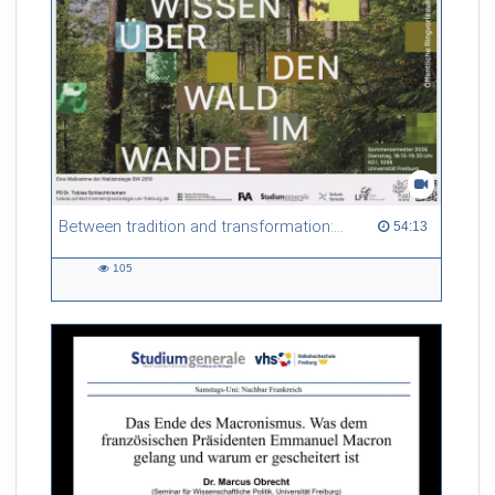
Between tradition and transformation: how owners, advisers and institutions co-create knowledge for resilient forests in Europe
54:13 duration
54:13
105
105
views