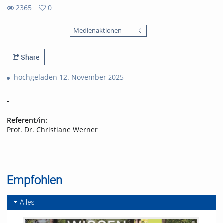
2365
0
0
2365
favorites
Medienaktionen
views
Share
hochgeladen 12. November 2025
-
Referent/in:
Prof. Dr. Christiane Werner
Empfohlen
Alles