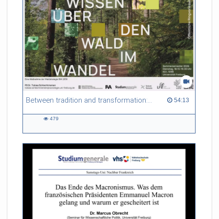
Between tradition and transformation: how owners, advisers and institutions co-create knowledge for resilient forests in Europe
54:13 duration
54:13
479
479
views