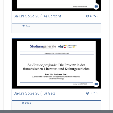
Sa-Uni SoSe 26 (14) Obrecht
46:53 duration
46:53
719
719
views
Sa-Uni SoSe 26 (13) Gelz
55:13 duration
55:13
1091
1091
views