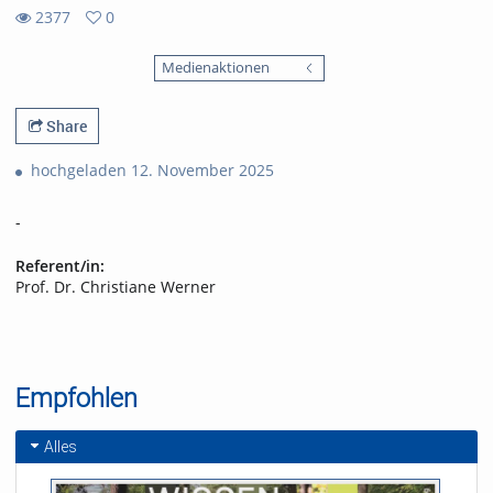
2377
0
0
2377
favorites
Medienaktionen
views
Share
hochgeladen 12. November 2025
-
Referent/in:
Prof. Dr. Christiane Werner
Empfohlen
Alles