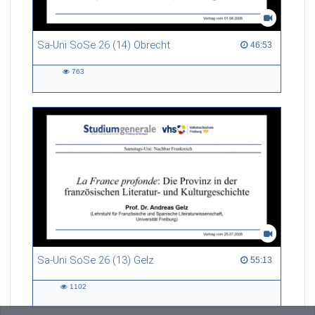
Sa-Uni SoSe 26 (14) Obrecht
46:53 duration
46:53
763
763
views
Sa-Uni SoSe 26 (13) Gelz
55:13 duration
55:13
1102
1102
views