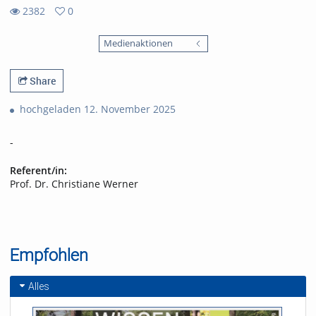
2382
0
0
2382
favorites
Medienaktionen
views
Share
hochgeladen 12. November 2025
-
Referent/in:
Prof. Dr. Christiane Werner
Empfohlen
Alles