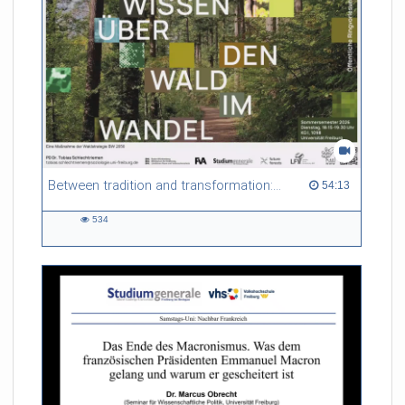
Between tradition and transformation: how owners, advisers and institutions co-create knowledge for resilient forests in Europe
54:13 duration
54:13
534
534
views