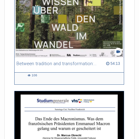
Between tradition and transformation: how owners, advisers and institutions co-create knowledge for resilient forests in Europe
54:13 duration
54:13
106
106
views