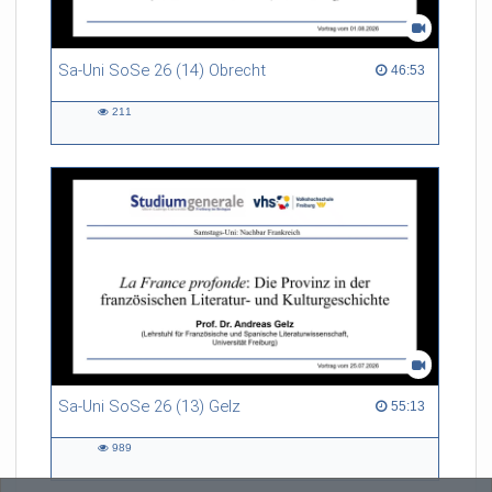
Sa-Uni SoSe 26 (14) Obrecht
46:53 duration
46:53
211
211
views
Sa-Uni SoSe 26 (13) Gelz
55:13 duration
55:13
989
989
views