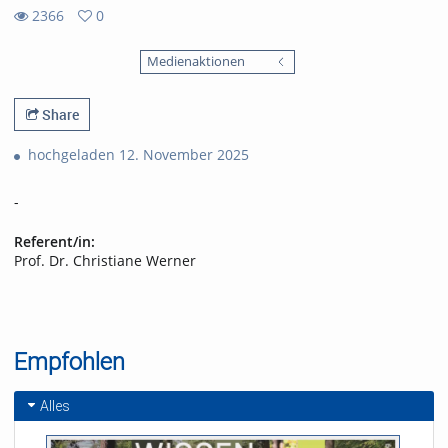
2366
0
0
2366
favorites
Medienaktionen
views
Share
hochgeladen 12. November 2025
-
Referent/in:
Prof. Dr. Christiane Werner
Empfohlen
Alles