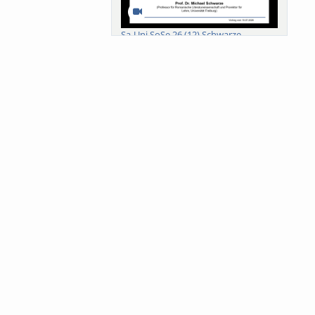
Sa-Uni SoSe 26 (12) Schwarze
Meanings of Forests: A Collaborative
Comparativ...
Als der Wald eine Zukunftsfrage
wurde. Wissen, ...