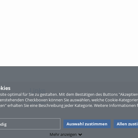
kies
Links
te optimal für Sie zu gestalten. Mit dem Bestätigen des Buttons "Akzepti
ntenstehenden Checkboxen können Sie auswählen, welche Cookie-Kategorien
Sitemap
gen" erhalten Sie eine Beschreibung jeder Kategorie. Weitere Informationen f
Auswahl zustimmen
Allen zus
dig
Mehr anzeigen