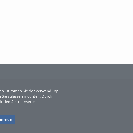
When Particle Physics Gets Hot: A
Journey Throu...
Sperber
eren" stimmen Sie der Verwendung
 Sie zulassen möchten. Durch
inden Sie in unserer
timmen