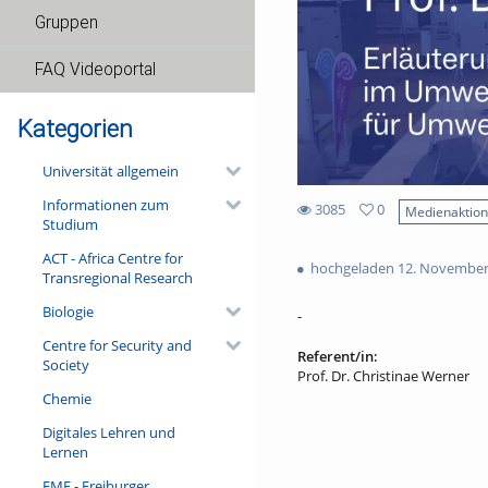
Gruppen
FAQ Videoportal
Kategorien
Universität allgemein
Informationen zum
3085
0
Medienaktio
Studium
0
3085
favorites
ACT - Africa Centre for
views
hochgeladen 12. November
Transregional Research
Biologie
-
Centre for Security and
Referent/in:
Society
Prof. Dr. Christinae Werner
Chemie
Digitales Lehren und
Lernen
FMF - Freiburger