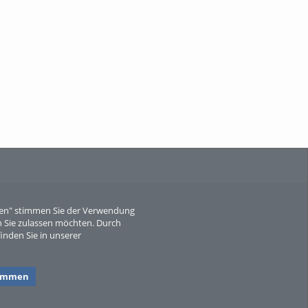
When Particle Physics Gets Hot: A
Journey Throu...
Sperber
eren" stimmen Sie der Verwendung
 Sie zulassen möchten. Durch
inden Sie in unserer
timmen