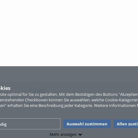
kies
Links
te optimal für Sie zu gestalten. Mit dem Bestätigen des Buttons "Akzepti
ntenstehenden Checkboxen können Sie auswählen, welche Cookie-Kategorien
Sitemap
gen" erhalten Sie eine Beschreibung jeder Kategorie. Weitere Informationen f
Auswahl zustimmen
Allen zus
dig
Mehr anzeigen