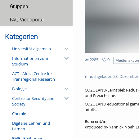
Gruppen
FAQ Videoportal
Kategorien
Universität allgemein
Informationen zum
2285
0
Medienaktio
Studium
0
2285
favorites
ACT - Africa Centre for
views
hochgeladen 23. Dezember
Transregional Research
Biologie
CO2OLAND-Lernspiel: Reduzier
und Erwachsene.
Centre for Security and
Society
CO2OLAND educational game: R
adults.
Chemie
Referent/in:
Digitales Lehren und
Produced by Yannick Noah L
Lernen
FMF - Freiburger