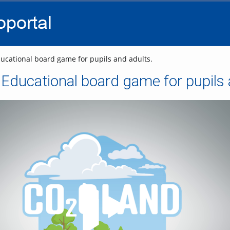
go
go
go
to
to
to
navigation
main
footer
content
ational board game for pupils and adults.
ducational board game for pupils 
Video abspielen