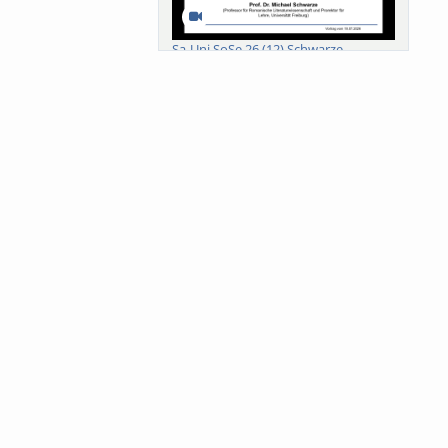
Sa-Uni SoSe 26 (12) Schwarze
Meanings of Forests: A Collaborative
Comparativ...
Als der Wald eine Zukunftsfrage
wurde. Wissen, ...