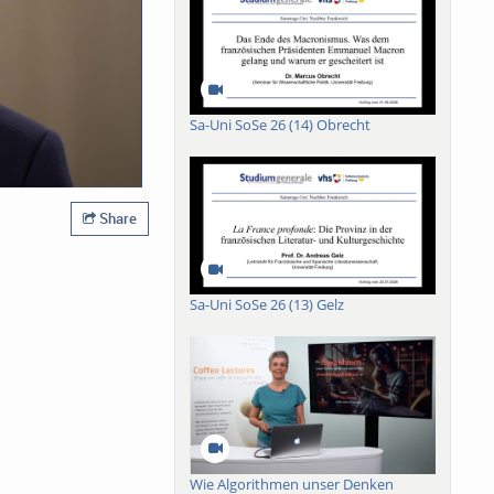
Sa-Uni SoSe 26 (14) Obrecht
Share
Sa-Uni SoSe 26 (13) Gelz
Wie Algorithmen unser Denken