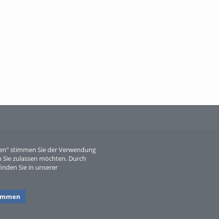
When Particle Physics Gets Hot: A
Journey Throu...
Sperber
eren" stimmen Sie der Verwendung
 Sie zulassen möchten. Durch
inden Sie in unserer
timmen