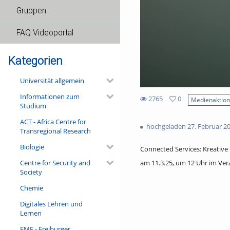
Gruppen
FAQ Videoportal
Kategorien
Universität allgemein
Informationen zum
2765
0
Medienaktio
Studium
0
2765
favorites
ACT - Africa Centre for
views
hochgeladen 27. Februar 2
Transregional Research
Biologie
Connected Services: Kreative
Centre for Security and
am 11.3.25, um 12 Uhr im Ver
Society
Chemie
Digitales Lehren und
Lernen
FMF - Freiburger