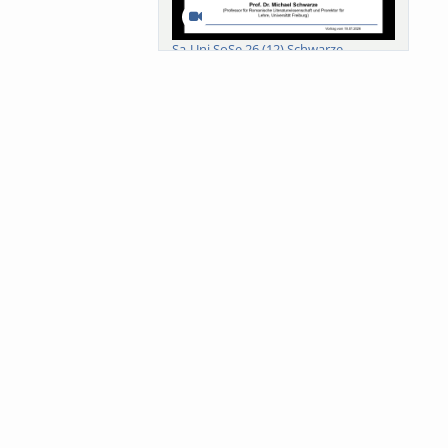
Sa-Uni SoSe 26 (12) Schwarze
Meanings of Forests: A Collaborative
Comparativ...
Als der Wald eine Zukunftsfrage
wurde. Wissen, ...