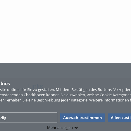
kies
Links
te optimal für Sie zu gestalten. Mit dem Bestätigen des Buttons "Akzepti
ntenstehenden Checkboxen können Sie auswählen, welche Cookie-Kategorien
Sitemap
gen" erhalten Sie eine Beschreibung jeder Kategorie. Weitere Informationen f
Auswahl zustimmen
Allen zus
dig
Mehr anzeigen