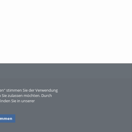
When Particle Physics Gets Hot: A
Journey Throu...
Sperber
eren" stimmen Sie der Verwendung
 Sie zulassen möchten. Durch
inden Sie in unserer
timmen