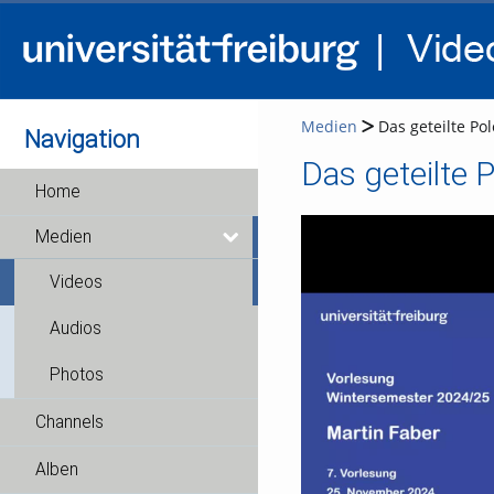
Medien
Das geteilte Pol
Navigation
Das geteilte 
Home
Medien
Videos
Audios
Photos
Channels
Alben