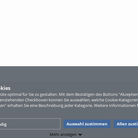
kies
Links
te optimal für Sie zu gestalten. Mit dem Bestätigen des Buttons "Akzepti
ntenstehenden Checkboxen können Sie auswählen, welche Cookie-Kategorien
Sitemap
gen" erhalten Sie eine Beschreibung jeder Kategorie. Weitere Informationen f
Auswahl zustimmen
Allen zus
dig
Mehr anzeigen