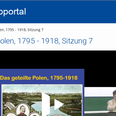
go
go
go
to
to
to
navigation
main
footer
content
en, 1795 - 1918, Sitzung 7
Polen, 1795 - 1918, Sitzung 7
Video abspielen