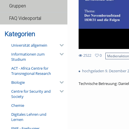
Gruppen
FAQ Videoportal
Kategorien
Universität allgemein
Informationen zum
2522
0
Medienaktio
Studium
0
2522
favorites
ACT - Africa Centre for
views
hochgeladen 9. Dezember 
Transregional Research
Biologie
Technische Betreuung: Dani
Centre for Security and
Society
Chemie
Digitales Lehren und
Lernen
FMF - Freiburger