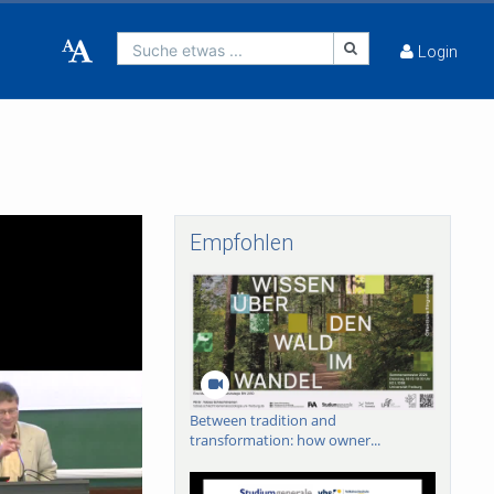
Suche etwas ...
Login
Empfohlen
Between tradition and
transformation: how owner...