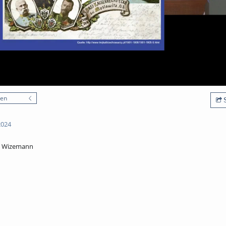
nen
S
2024
el Wizemann