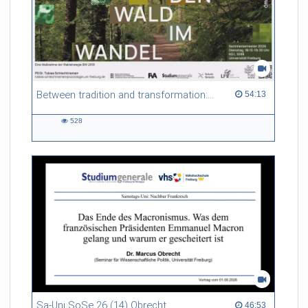
Between tradition and transformation: how owners, advisers and institutions co-create knowledge for resilient forests in Europe
54:13 duration
54:13
528
528
views
Sa-Uni SoSe 26 (14) Obrecht
46:53 duration
46:53