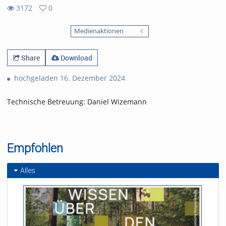
3172
0
0
3172
favorites
Medienaktionen
views
Share
Download
hochgeladen 16. Dezember 2024
Technische Betreuung: Daniel Wizemann
Empfohlen
Alles